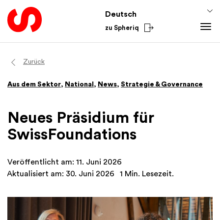
Deutsch
zu Spheriq
Tools
Zurück
Spheriq
Wissen
Aus dem Sektor
,
National
,
News
,
Strategie & Governance
Verzeichnis
Fundraising-Tipps
Aus dem Sektor
Gesuchsmanagement
Förderwissen
National
Neues Präsidium für
Recherche
Finanzen
International
SwissFoundations
Spenden-Tools
Academy
Netzwerke
Veröffentlicht am: 11. Juni 2026
Spheriq AI
Aktualisiert am: 30. Juni 2026
1 Min. Lesezeit.