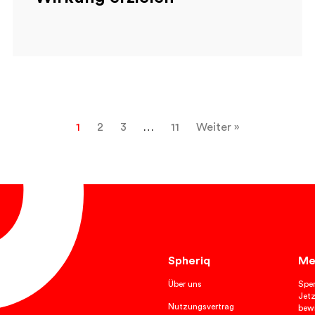
1
2
3
…
11
Weiter »
Spheriq
Me
Über uns
Spe
Jetz
Nutzungsvertrag
bewi