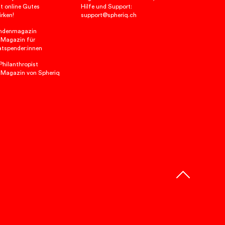
t online Gutes
Hilfe und Support:
rken!
support@spheriq.ch
ndenmagazin
 Magazin für
atspender:innen
hilanthropist
 Magazin von Spheriq