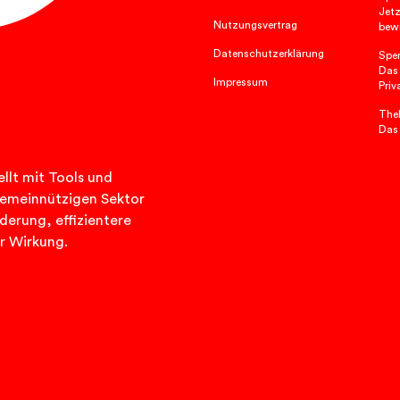
Jetz
Nutzungsvertrag
bewi
Datenschutzerklärung
Spe
Das
Impressum
Priv
TheP
Das
llt mit Tools und
n gemeinnützigen Sektor
rderung, effizientere
r Wirkung.