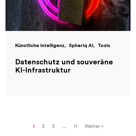
Künstliche Intelligenz
Spheriq AI
Tools
Datenschutz und souveräne
KI-Infrastruktur
1
2
3
…
11
Weiter »