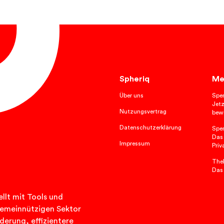
Spheriq
Me
Über uns
Spe
Jetz
Nutzungsvertrag
bewi
Datenschutzerklärung
Spe
Das
Impressum
Priv
TheP
Das
llt mit Tools und
n gemeinnützigen Sektor
rderung, effizientere