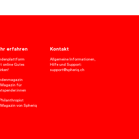
hr erfahren
Kontakt
ndenplattform
Allgemeine Informationen,
t online Gutes
Hilfe und Support:
rken!
support@spheriq.ch
ndenmagazin
 Magazin für
atspender:innen
hilanthropist
 Magazin von Spheriq