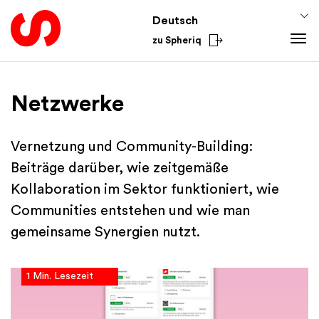
Deutsch
zu Spheriq
Tools
Netzwerke
Spheriq
Verzeichnis
Vernetzung und Community-Building:
Gesuchsmanagement
Beiträge darüber, wie zeitgemäße
Recherche
Kollaboration im Sektor funktioniert, wie
Spenden-Tools
Communities entstehen und wie man
Netzwerke
gemeinsame Synergien nutzt.
Spheriq AI
Wissen
1 Min. Lesezeit
Fundraising-Tipps
Aus dem Sektor
Förderwissen
National