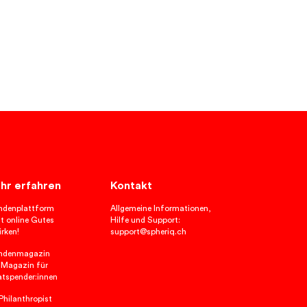
hr erfahren
Kontakt
ndenplattform
Allgemeine Informationen,
t online Gutes
Hilfe und Support:
rken!
support@spheriq.ch
ndenmagazin
 Magazin für
atspender:innen
hilanthropist