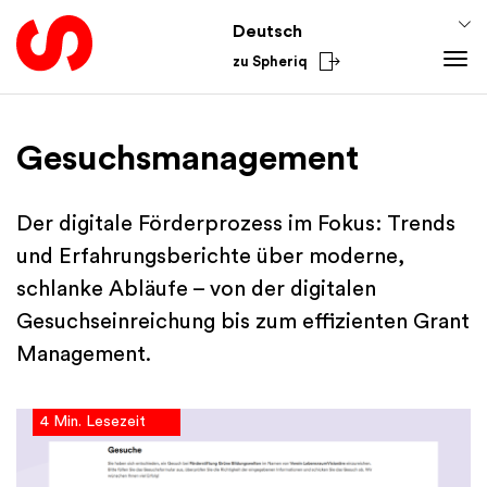
Deutsch
zu Spheriq
Tools
Gesuchsmanagement
Spheriq
Verzeichnis
Der digitale Förderprozess im Fokus: Trends
Gesuchsmanagement
und Erfahrungsberichte über moderne,
Recherche
schlanke Abläufe – von der digitalen
Spenden-Tools
Gesuchseinreichung bis zum effizienten Grant
Netzwerke
Management.
Spheriq AI
Wissen
4 Min. Lesezeit
Fundraising-Tipps
Aus dem Sektor
Förderwissen
National