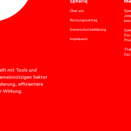
Spheriq
Me
Über uns
Spe
Jetz
Nutzungsvertrag
bewi
Datenschutzerklärung
Spe
Das
Impressum
Priv
TheP
Das
llt mit Tools und
n gemeinnützigen Sektor
rderung, effizientere
r Wirkung.