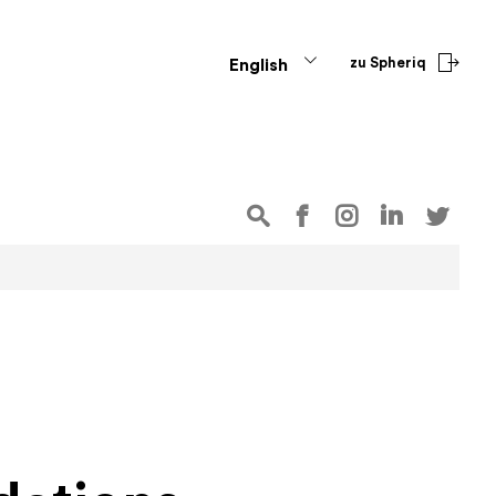
zu Spheriq
English