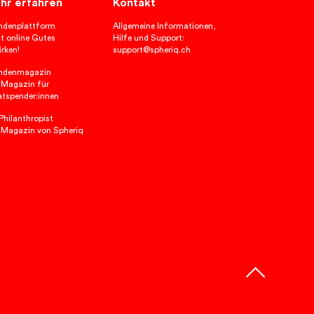
hr erfahren
Kontakt
ndenplattform
Allgemeine Informationen,
t online Gutes
Hilfe und Support:
rken!
support@spheriq.ch
ndenmagazin
 Magazin für
atspender:innen
hilanthropist
 Magazin von Spheriq