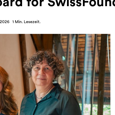
ard for SwissFoun
 2026
1 Min. Lesezeit.