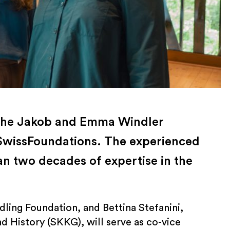
f the Jakob and Emma Windler
f SwissFoundations. The experienced
n two decades of expertise in the
dling Foundation, and Bettina Stefanini,
nd History (SKKG), will serve as co-vice