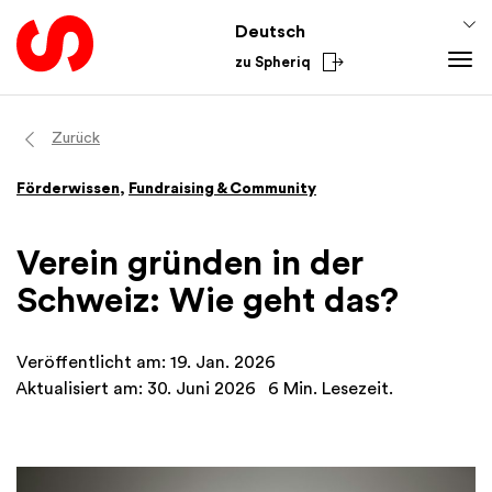
Deutsch
zu Spheriq
Tools
Zurück
Spheriq
Wissen
Förderwissen
,
Fundraising & Community
Verzeichnis
Fundraising-Tipps
Aus dem Sektor
Gesuchsmanagement
Förderwissen
National
Verein gründen in der
Recherche
Finanzen
International
Schweiz: Wie geht das?
Spenden-Tools
Academy
Netzwerke
Veröffentlicht am: 19. Jan. 2026
Spheriq AI
Aktualisiert am: 30. Juni 2026
6 Min. Lesezeit.