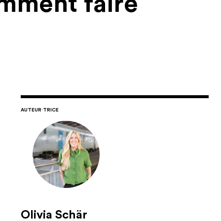
omment faire
AUTEUR·TRICE
Olivia Schär