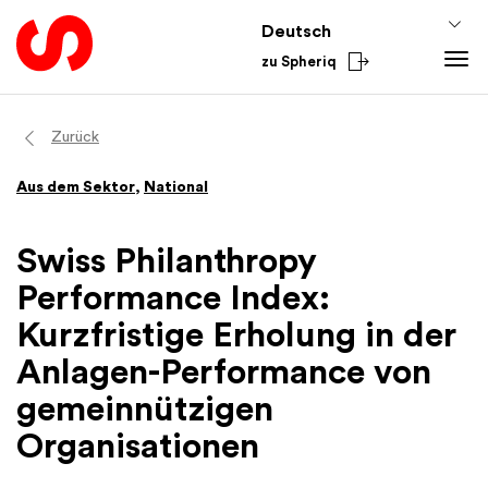
Deutsch
zu Spheriq
Tools
Zurück
Spheriq
Wissen
Aus dem Sektor
,
National
Verzeichnis
Fundraising-Tipps
Aus dem Sektor
Gesuchsmanagement
Förderwissen
National
Swiss Philanthropy
Recherche
Finanzen
International
Performance Index:
Spenden-Tools
Academy
Kurzfristige Erholung in der
Netzwerke
Anlagen-Performance von
Spheriq AI
gemeinnützigen
Organisationen