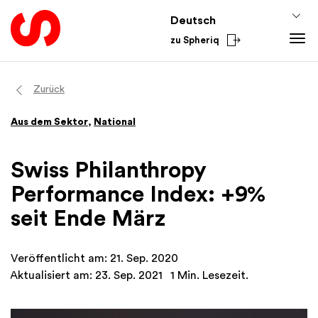
Deutsch
zu Spheriq
Tools
Zurück
Spheriq
Wissen
Aus dem Sektor
,
National
Verzeichnis
Fundraising-Tipps
Aus dem Sektor
Gesuchsmanagement
Förderwissen
National
Swiss Philanthropy
Recherche
Finanzen
International
Performance Index: +9%
Spenden-Tools
Academy
seit Ende März
Netzwerke
Spheriq AI
Veröffentlicht am: 21. Sep. 2020
Aktualisiert am: 23. Sep. 2021
1 Min. Lesezeit.