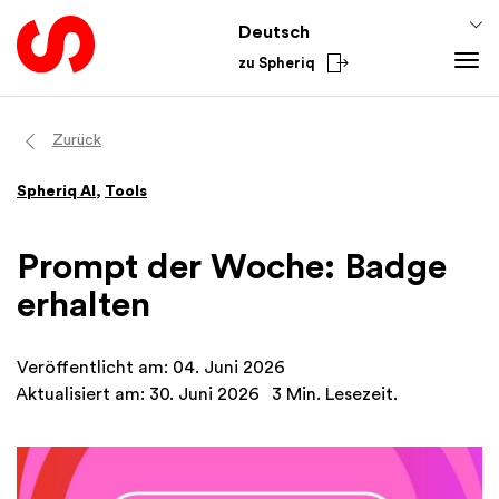
Deutsch
zu Spheriq
Tools
Zurück
Spheriq
Spheriq AI
,
Tools
Verzeichnis
Gesuchsmanagement
Prompt der Woche: Badge
Recherche
erhalten
Spenden-Tools
Netzwerke
Veröffentlicht am: 04. Juni 2026
Spheriq AI
Aktualisiert am: 30. Juni 2026
3 Min. Lesezeit.
Wissen
Fundraising-Tipps
Aus dem Sektor
Förderwissen
National