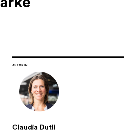
tarke
AUTOR:IN
Claudia Dutli