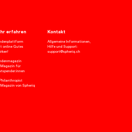
hr erfahren
Kontakt
ndenplattform
Allgemeine Informationen,
t online Gutes
Hilfe und Support:
rken!
support@spheriq.ch
ndenmagazin
 Magazin für
atspender:innen
hilanthropist
 Magazin von Spheriq