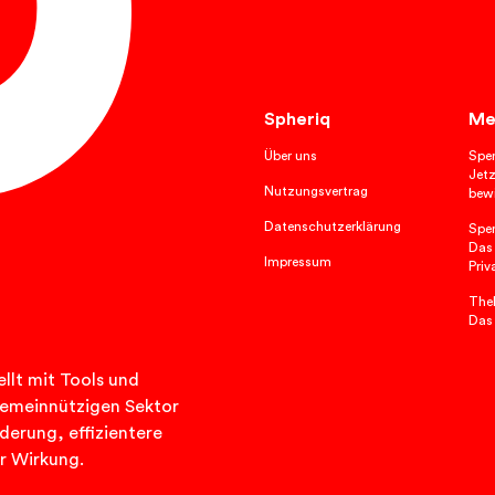
Spheriq
Me
Über uns
Spe
Jetz
Nutzungsvertrag
bewi
Datenschutzerklärung
Spe
Das
Impressum
Priv
TheP
Das
llt mit Tools und
n gemeinnützigen Sektor
rderung, effizientere
r Wirkung.