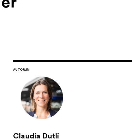
ner
AUTOR:IN
Claudia Dutli