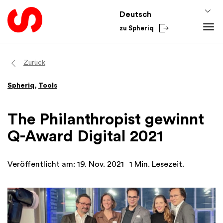
Deutsch
zu Spheriq
Tools
Zurück
Spheriq
Spheriq
,
Tools
Verzeichnis
Gesuchsmanagement
The Philanthropist gewinnt
Recherche
Q-Award Digital 2021
Spenden-Tools
Netzwerke
Veröffentlicht am: 19. Nov. 2021
1 Min. Lesezeit.
Spheriq AI
Wissen
Fundraising-Tipps
Aus dem Sektor
Förderwissen
National