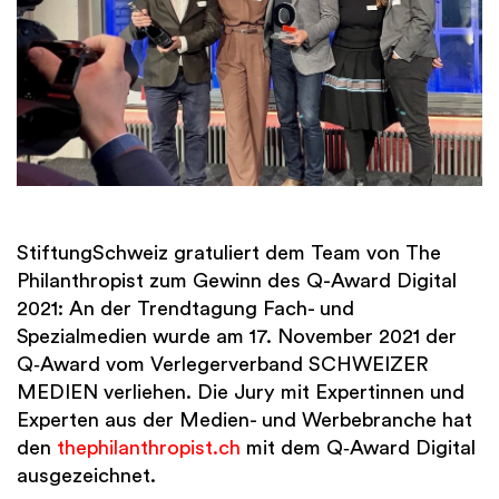
Finanzen
International
Academy
StiftungSchweiz gratuliert dem Team von The
Philanthropist zum Gewinn des Q-Award Digital
2021: An der Trendtagung Fach- und
Spezialmedien wurde am 17. November 2021 der
Q‑Award vom Verlegerverband SCHWEIZER
MEDIEN verliehen. Die Jury mit Expertinnen und
Experten aus der Medien- und Werbebranche hat
den
thephilanthropist.ch
mit dem Q‑Award Digital
ausgezeichnet.