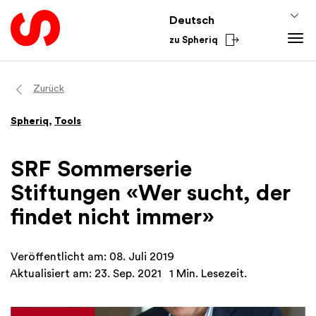
Deutsch
zu Spheriq
Tools
Zurück
Spheriq
Spheriq
,
Tools
Verzeichnis
Gesuchsmanagement
SRF Sommerserie
Recherche
Stiftungen «Wer sucht, der
Spenden-Tools
findet nicht immer»
Netzwerke
Spheriq AI
Veröffentlicht am: 08. Juli 2019
Wissen
Aktualisiert am: 23. Sep. 2021
1 Min. Lesezeit.
Fundraising-Tipps
Aus dem Sektor
Förderwissen
National