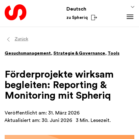
Deutsch
zu Spheriq
Tools
Zurück
Spheriq
Gesuchsmanagement
,
Strategie & Governance
,
Tools
Verzeichnis
Gesuchsmanagement
Förderprojekte wirksam
Recherche
begleiten: Reporting &
Spenden-Tools
Monitoring mit Spheriq
Netzwerke
Spheriq AI
Veröffentlicht am: 31. März 2026
Wissen
Aktualisiert am: 30. Juni 2026
3 Min. Lesezeit.
Fundraising-Tipps
Aus dem Sektor
Förderwissen
National