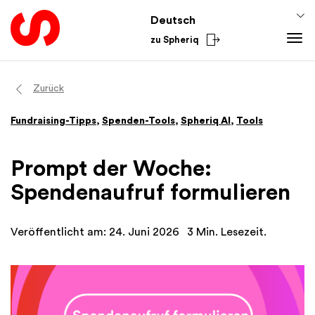
Deutsch
zu Spheriq
Tools
Zurück
Spheriq
Fundraising-Tipps
,
Spenden-Tools
,
Spheriq AI
,
Tools
Verzeichnis
Gesuchsmanagement
Prompt der Woche:
Recherche
Spendenaufruf formulieren
Spenden-Tools
Netzwerke
Veröffentlicht am: 24. Juni 2026
3 Min. Lesezeit.
Spheriq AI
Wissen
Fundraising-Tipps
Aus dem Sektor
Förderwissen
National