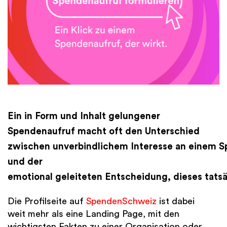
Finanzen
International
Academy
Ein in Form und Inhalt gelungener
Spendenaufruf macht oft den Unterschied
zwischen unverbindlichem Interesse an einem S
und der
emotional geleiteten Entscheidung, dieses tatsä
Die Profilseite auf
SpendenSchweiz
ist dabei
weit mehr als eine Landing Page, mit den
wichtigsten Fakten zu einer Organisation oder