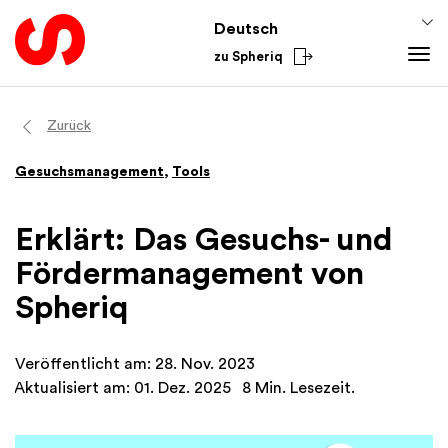
Deutsch
zu Spheriq
Tools
Zurück
Spheriq
Gesuchsmanagement
,
Tools
Verzeichnis
Gesuchsmanagement
Erklärt: Das Gesuchs- und
Recherche
Fördermanagement von
Spenden-Tools
Spheriq
Netzwerke
Spheriq AI
Veröffentlicht am: 28. Nov. 2023
Wissen
Aktualisiert am: 01. Dez. 2025
8 Min. Lesezeit.
Fundraising-Tipps
Aus dem Sektor
Förderwissen
National