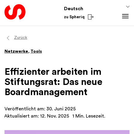
Deutsch
zu Spheriq
Tools
Zurück
Spheriq
Netzwerke
,
Tools
Verzeichnis
Gesuchsmanagement
Effizienter arbeiten im
Recherche
Stiftungsrat: Das neue
Spenden-Tools
Boardmanagement
Netzwerke
Spheriq AI
Veröffentlicht am: 30. Juni 2025
Wissen
Aktualisiert am: 12. Nov. 2025
1 Min. Lesezeit.
Fundraising-Tipps
Aus dem Sektor
Förderwissen
National