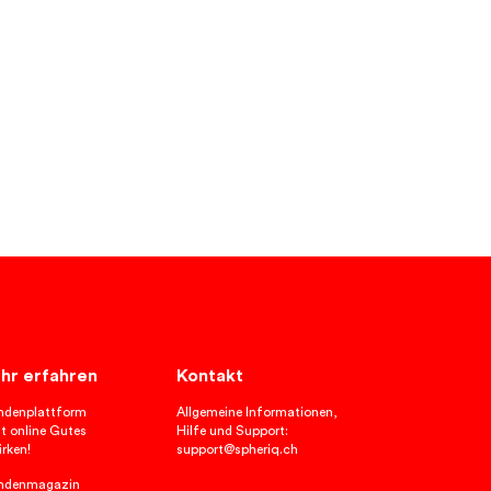
hr erfahren
Kontakt
ndenplattform
Allgemeine Informationen,
t online Gutes
Hilfe und Support:
rken!
support@spheriq.ch
ndenmagazin