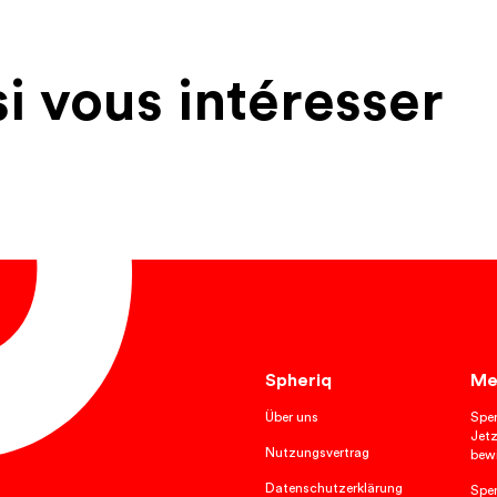
si vous intéresser
Spheriq
Me
Über uns
Spe
Jetz
Nutzungsvertrag
bewi
Datenschutzerklärung
Spe