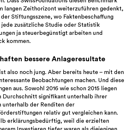
gen. Dass SwissFoundations diesen Benchmark
em langen Zeithorizont weiterzuführen gedenkt,
ie der Stiftungsszene, wo Faktenbeschaffung
jede zusätzliche Studie oder Statistik
tungen ja steuerbegünstigt arbeiten und
uck kommen.
chaften bessere Anlageresultate
t also noch jung. Aber bereits heute – mit den
e interessante Beobachtungen machen. Und diese
ungen aus. Sowohl 2016 wie schon 2015 liegen
 Durchschnitt signifikant unterhalb ihrer
h unterhalb der Renditen der
örderstiftungen relativ gut vergleichen kann.
b erklärungsbedürftig, weil die erzielten
herem Investieren tiefer waren als diejenigen