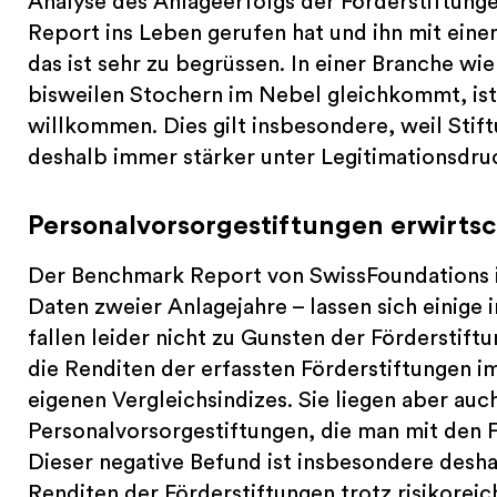
Analyse des Anlageerfolgs der Förderstiftun
Report ins Leben gerufen hat und ihn mit ein
das ist sehr zu begrüssen. In einer Branche w
bisweilen Stochern im Nebel gleichkommt, ist 
willkommen. Dies gilt insbesondere, weil Stif
deshalb immer stärker unter Legitimationsdr
Personalvorsorgestiftungen erwirts
Der Benchmark Report von SwissFoundations is
Daten zweier Anlagejahre – lassen sich einig
fallen leider nicht zu Gunsten der Förderstift
die Renditen der erfassten Förderstiftungen im
eigenen Vergleichsindizes. Sie liegen aber auc
Personalvorsorgestiftungen, die man mit den F
Dieser negative Befund ist insbesondere deshal
Renditen der Förderstiftungen trotz risikoreic