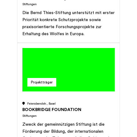
Selbsthilfezwecke. Sie ist parteipolitisch und
Stiftungen
sachlichen Zusammenhang stehen. Zur Erfüllung
konfessionell neutral.
Die Bernd Thies-Stiftung unterstützt mit erster
ihres Zwecks kann sie namentlich mit
Priorität konkrete Schutzprojekte sowie
geeigneten Institutionen und Organisationen
praxisorientierte Forschungsprojekte zur
kooperieren, solche unterstützen oder selber
Erhaltung des Wolfes in Europa.
errichten und betreiben. Die Stiftung erfüllt
ihren Zweck auf dem Gebiet der ganzen
Schweiz und im Ausland. Die Stiftung ist
gemeinnützig. Sie verfolgt weder Erwerbs-
noch Selbsthilfezwecke.
Projektträger
Feierabendstr., Basel
BOOKBRIDGE FOUNDATION
Stiftungen
Zweck der gemeinnützigen Stiftung ist die
Förderung der Bildung, der internationalen