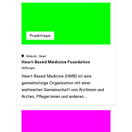
das Pferdeführen und den Kaffeedienst.
Projektträger
Güterstr., Basel
Heart-Based Medicine Foundation
Stiftungen
Heart-Based Medicine (HMB) ist eine
gemeinnützige Organisation mit einer
weltweiten Gemeinschaft von Ärztinnen und
Ärzten, Pfleger:innen und anderen
Gesundheitsdienstleistern. Sie arbeiten
zusammen, um Methoden der
menschenzentrierten Pflege zu entwickeln und
weiterzugeben, bei denen die
Patientenbeziehung der Grundstein für die