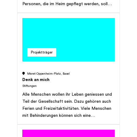
Personen, die im Heim gepflegt werden, soll
eine Betreuung in wohnlicher Atmosphäre
gewährleistet werden. Sie soll im Zeichen der
menschlichen Zuwendung und unter Einbezug
von Partnern und Familienangehörigen stehen.
Projektträger
Meret Oppenheim-Platz, Basel
Denk an mich
Stiftungen
Alle Menschen wollen ihr Leben geniessen und
Teil der Gesellschaft sein. Dazu gehören auch
Ferien und Freizeitaktivitäten. Viele Menschen
mit Behinderungen können sich eine
Erholungszeit aber nicht leisten. Die Stiftung
Denk an mich schliesst diese Lücke,
unterstützt finanziell und schafft so ein Stück