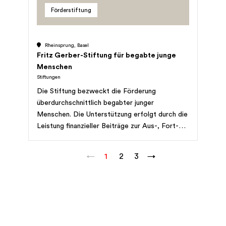
Förderstiftung
sowie Kataloge und andere Werke
herausgeben.
Rheinsprung, Basel
Fritz Gerber-Stiftung für begabte junge
Menschen
Stiftungen
Die Stiftung bezweckt die Förderung
überdurchschnittlich begabter junger
Menschen. Die Unterstützung erfolgt durch die
Leistung finanzieller Beiträge zur Aus-, Fort-
und Weiterbildung und soll dort etwas
bewirken, wo keine öffentlichen Gelder zur
←
1
2
3
→
Verfügung stehen.