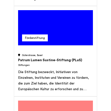
Förderstiftung
Güterstrasse, Basel
Patrum Lumen Sustine-Stiftung (PLuS)
Stiftungen
Die Stiftung bezweckt, Initiativen von
Einzelnen, Instituten und Vereinen zu fördern,
die zum Ziel haben, die Identität der
Europäischen Kultur zu erforschen und zu
schützen, sowie Werte und Ideale unserer
gemeinsamen Tradition zu bewahren, sodass ihr
Geist am Leben erhalten wird. Die Stiftung hat