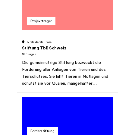
gemeinnützigen Charakter und verfolgt
keinerlei Erwerbszweck.
Projektträger
Birsfelderstr., Basel
Stiftung TbB Schweiz
Stiftungen
Die gemeinnützige Stiftung bezweckt die
Förderung aller Anliegen von Tieren und des
Tierschutzes. Sie hilft Tieren in Notlagen und
schützt sie vor Qualen, mangelhafter
Tierhaltung sowie Missbrauch. Die Stiftung
betreibt ein eigenes Tierheim oder unterstützt
gleichwertige Institutionen. Ihren Zweck kann
die Stiftung weiter wie folgt verwirklichen:
durch Unterstützung und Förderung des Vereins
Tierschutz beider Basel; durch Sensibilisierung
Förderstiftung
der Öffentlichkeit, namentlich der Jugend, für