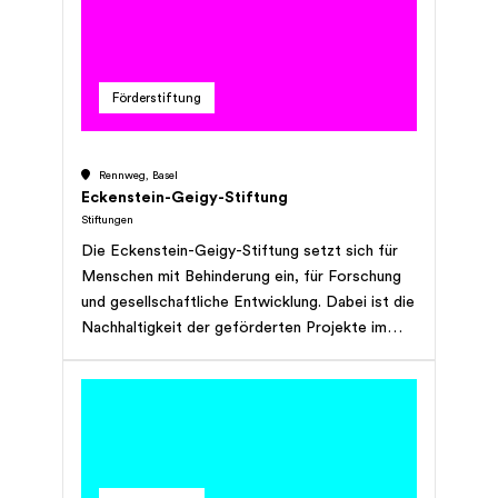
Lebensqualität.
Förderstiftung
Rennweg, Basel
Eckenstein-Geigy-Stiftung
Stiftungen
Die Eckenstein-Geigy-Stiftung setzt sich für
Menschen mit Behinderung ein, für Forschung
und gesellschaftliche Entwicklung. Dabei ist die
Nachhaltigkeit der geförderten Projekte im
Hinblick auf zukünftige Generationen essentiell.
*Die Angaben dieses Porträts stammen von
der Webseite der Organisation und wurden
durch das Research-Team von StiftungSchweiz
ergänzt.