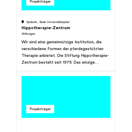
Projektträger
Spitalstr., Basel Universitätsspital
Hippotherapie-Zentrum
Stiftungen
Wir sind eine gemeinnützige Institution, die
verschiedene Formen der pferdegestützten
Therapie anbietet. Die Stiftung Hippotherapie-
Zentrum besteht seit 1979. Das einzige
derartige Zentrum in der Region stellt derzeit
11 ausgebildete Therapiepferde sowie
Pferdeführer und eine moderne, dem
Therapiebetrieb und den Pferden angepasste
Infrastruktur zur Verfügung. Nebst externen
Therapeuten, die bereits jahrelang Therapien
Projektträger
bei uns anbieten, sind auch drei angestellte
Reittherapeuten beschäftigt. Das
Hippotherapie-Zentrum arbeitet mit
ausgebildetem Fachpersonal und freiwilligen