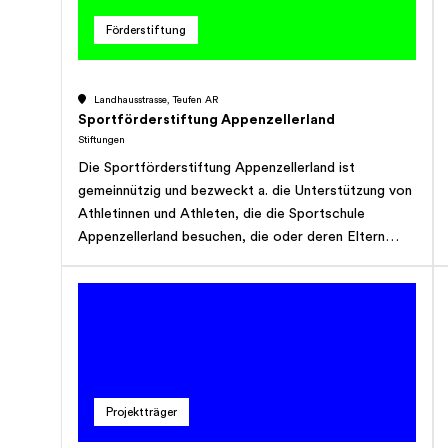
Förderstiftung
Landhausstrasse, Teufen AR
Sportförderstiftung Appenzellerland
Stiftungen
Die Sportförderstiftung Appenzellerland ist
gemeinnützig und bezweckt a. die Unterstützung von
Athletinnen und Athleten, die die Sportschule
Appenzellerland besuchen, die oder deren Eltern
nicht oder nur teilweise in der Lage sind, die Kosten
für den Sport aufzubringen und in der Regel an einer
Partnerschule oder bei einem anderen vertraglich
verbundenen Partner in Ausbildung sind. Die
Unterstützung kann über Stipendien oder durch nach
Abschluss der Ausbildung rückzahlbare Darlehen
erfolgen, b. die Unterstützung von Athletinnen und
Projektträger
Athleten, insbesondere auch ehemaliger
Absolventinnen und Absolventen der Sportschule,