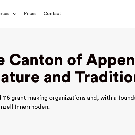
rces
Prices
Contact
e Canton of Appen
ature and Traditio
116 grant-making organizations and, with a founda
enzell Innerrhoden.