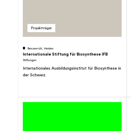
wahr. In den bestehenden und möglichen zukünftigen
Kinderheimen soll armen Kindern der nepalesischen
Gesellschaft, z.B. Strassenkindern, Kinderarbeitern
und Kindersklaven ein menschenwürdiges Leben
Projektträger
ermöglicht werden. Primäres Ziel ist es, dass die
Kinder in den Kinderheimen des Trusts in Würde und
Sicherheit, mit Mitgefühl und Liebe auf- und zu
Benzenrüti, Heiden
starken Persönlichkeiten heranwachsen können.
Internationale Stiftung für Biosynthese IFB
Durch konsequente Grundschulung und spätere
Stiftungen
Berufsbildung sollen sich für die jungen Menschen
Internationales Ausbildungsinstitut für Biosynthese in
Zukunftsperspektiven zu einem erfüllten,
der Schweiz.
selbständigen Leben eröffnen. Zur Erfüllung ihres
Zwecks kann die Stiftung mit geeigneten
Institutionen und Organisationen kooperieren, solche
unterstützen oder selbst errichten. Die Stiftung
verfolgt weder direkt noch indirekt kommerzielle
Zwecke und ist nicht gewinnstrebend. Sie verfolgt
keine Selbsthilfezwecke und ist ausschliesslich
gemeinnützig tätig.