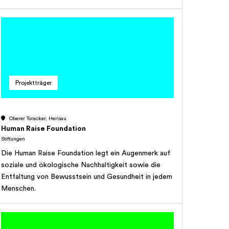
Zweck einerseits dadurch, dass sie kulturellen
und Art. 66 Abs. 1 Bst. f StG des Steuergesetzes
Organisationen einmalige oder wiederkehrende
des Kantons Appenzell Ausserrhoden. Die Stiftung
Beiträge ausrichtet. Andererseits kann sie sich direkt
verfolgt keinen Erwerbszweck.
an Projekten beteiligen und einmalige oder
wiederkehrende Beiträge ausrichten.
Projektträger
Oberer Toracker, Herisau
Human Raise Foundation
Stiftungen
Die Human Raise Foundation legt ein Augenmerk auf
soziale und ökologische Nachhaltigkeit sowie die
Entfaltung von Bewusstsein und Gesundheit in jedem
Menschen.