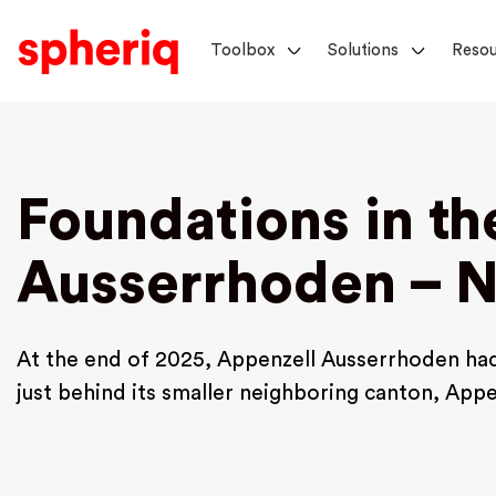
Toolbox
Solutions
Resou
Foundations in th
Ausserrhoden – N
At the end of 2025, Appenzell Ausserrhoden had 
just behind its smaller neighboring canton, App