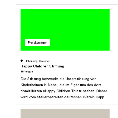
sowie Soziales. Die Stiftung kann alle Tätigkeiten
entfalten, die in die Bereiche des Stiftungszwecks
fallen oder mit ihnen in einem sachlichen
Zusammenhang stehen. Zur Erfüllung ihres Zwecks
kann sie mit geeigneten Institutionen und
Organisationen kooperieren, solche unterstützen
oder selber errichten. Die Leistungen der Stiftung
Projektträger
werden global erbracht und erfolgen ohne Ansehen
von Geschlecht, Rasse, Religion, Alter, politischer
Gesinnung und/oder Ausbildungsstand der
Höhenweg, Speicher
Destinatäre oder Projektverantwortlichen. Die
Happy Children Stiftung
Stiftung verfolgt weder direkt noch indirekt
Stiftungen
kommerzielle Zwecke und ist nicht gewinnstrebig.
Die Stiftung bezweckt die Unterstützung von
Sie verfolgt keine Selbsthilfezwecke und ist
Kinderheimen in Nepal, die im Eigentum des dort
ausschliesslich gemeinnützig tätig.
domizilierten «Happy Children Trust» stehen. Dieser
wird vom steuerbefreiten deutschen «Verein Happy
Children e.V.» mit Sitz in Lauchringen (D) finanziell und
organisatorisch getragen. Die Stiftung nimmt die
Interessen dieser Organisationen in der Schweiz