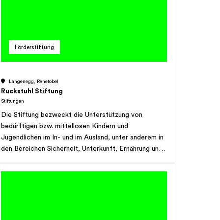
Förderstiftung
Langenegg, Rehetobel
Ruckstuhl Stiftung
Stiftungen
Die Stiftung bezweckt die Unterstützung von
bedürftigen bzw. mittellosen Kindern und
Jugendlichen im In- und im Ausland, unter anderem in
den Bereichen Sicherheit, Unterkunft, Ernährung und
Bildung. Die Stiftung kann Institutionen und Projekte,
welche unternehmerisches Handeln sowie Hilfe zur
Selbsthilfe ermutigen, unterstützen. Solche Projekte
sind als Förderung der unternehmerischen Selbsthilfe
zu verstehen. Es können kleine Unternehmen bzw.
noch zu gründende Unternehmen finanziell