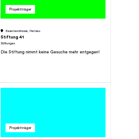
unterstützt werden, welche gezielte Angebote zur
Projektträger
Verbesserung der Bildung, Nahrungssicherheit
(Landwirtschaftsprojekte), Sicherheit und
Gesundheit entwickeln und damit massgebend zur
Kasernenstrasse, Herisau
Verbesserung der Lebenssituation von Kindern und
Stiftung 41
Jugendlichen beitragen.Ferner kann die Stiftung
Stiftungen
Projekte, die den nachhaltigen Umgang mit
Die Stiftung nimmt keine Gesuche mehr entgegen!
Ressourcen fördern oder die Umwelt schützen,
unterstützen.
Projektträger