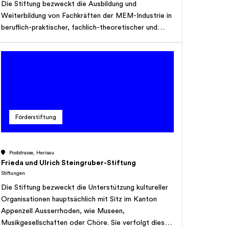
Die Stiftung bezweckt die Ausbildung und
Weiterbildung von Fachkräften der MEM-Industrie in
beruflich-praktischer, fachlich-theoretischer und
führungsmässiger Hinsicht. Die heute geltenden
Ausbildungskonzepte in der MEM-Industrie, nämlich
die Mischung von Praxis und Theorie, sind
einzuhalten. Zu diesem Zwecke werden vorwiegend
Mitarbeiter und KMUs unterstützt, die bereit sind,
einen Mehreinsatz gegenüber dem gegenwärtigen
Zustand zu leisten, verbesserte
Förderstiftung
Ausbildungskonzepte zu erarbeiten und sich selbst
und/oder ihre Mitarbeiter auf ein höheres als das
bisherige Berufsniveau zu bringen. Die Stiftung kann
Poststrasse, Herisau
für den Berufsstand Werbung betreiben,
Frieda und Ulrich Steingruber-Stiftung
Ausbildungskurse durchführen oder mitfinanzieren
Stiftungen
sowie Wettbewerbe ausschreiben. Die Stiftung
Die Stiftung bezweckt die Unterstützung kultureller
fördert den Technologietransfer zwischen den
Organisationen hauptsächlich mit Sitz im Kanton
Unternehmungen. Der Zweck der Stiftung ist
Appenzell Ausserrhoden, wie Museen,
ausschliesslich gemeinnützig im Sinne von Art. 56 des
Musikgesellschaften oder Chöre. Sie verfolgt diesen
Bundesgesetzes über die direkten Bundessteuern