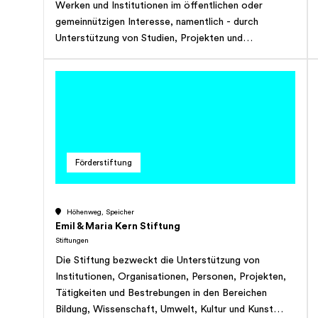
Werken und Institutionen im öffentlichen oder
gemeinnützigen Interesse, namentlich - durch
Unterstützung von Studien, Projekten und
Massnahmen mit Schwergewicht in der Ostschweiz,
die betagten Bürgern vor allem in Alters- und
Pflegeheimen ein natürliches und menschenwürdiges
Dasein ermöglicht, - die Unterstützung der
Ausbildung für fähige interessierte junge Berufsleute
in Appenzell A.Rh. und der übrigen Ostschweiz,
insbesondere mit Stipendien, - durch Mitfinanzierung
Förderstiftung
von Schulungsprojekten in Entwicklungsländern. Die
Stiftung will als Nebenzweck Entwicklungsprojekte
für interessante, neue Arzneimittel unterstützen, die
Höhenweg, Speicher
für die Bevölkerung einen echten Mehrnutzen
Emil & Maria Kern Stiftung
bringen. Die Stiftung kann auch regionale Anlässe und
Stiftungen
Projekte in der Ostschweiz mit Spenden
Die Stiftung bezweckt die Unterstützung von
unterstützen. Die Stiftung hat gemeinnützigen
Institutionen, Organisationen, Personen, Projekten,
Charakter und verfolgt keinen Erwerbszweck.
Tätigkeiten und Bestrebungen in den Bereichen
Bildung, Wissenschaft, Umwelt, Kultur und Kunst