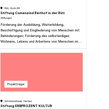
Rüti, Grub AR
Stiftung Camenzind Reithof in der Rüti
Stiftungen
Förderung der Ausbildung, Weiterbildung,
Beschäftigung und Eingliederung von Menschen mit
Behinderungen; Förderung des selbständigen
Wohnens, Lebens und Arbeitens von Menschen mit
Behinderungen; Förderung des heilpädagogischen und
therapeutischen Reitens zur Integration behinderter
Kinder, Jugendlicher und Erwachsener mit
heilpädagogischen, therapeutischen oder
medizinischen Massnahmen; Förderung der Aus- und
Weiterbildung von Personal im sozialen Bereich.
Projektträger
Schützenstrasse, Herisau
Stiftung ERBPROZENT KULTUR