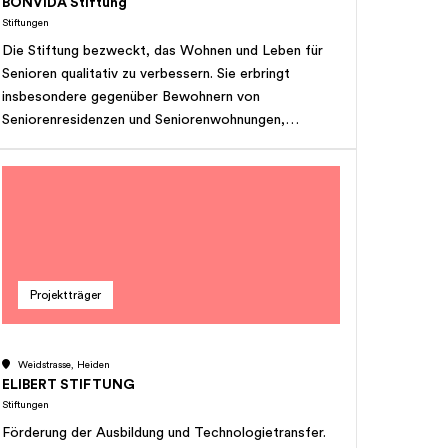
BONVIDA Stiftung
Stiftungen
Die Stiftung bezweckt, das Wohnen und Leben für
Senioren qualitativ zu verbessern. Sie erbringt
insbesondere gegenüber Bewohnern von
Seniorenresidenzen und Seniorenwohnungen,
Dienstleistungen oder finanzielle Beiträge zwecks
Verbesserung der persönlichen Lebenssituation und
Lebensqualität. Die Stiftung ist im deutschsprachigen
Raum der Schweiz tätig. Der Kreis der Empfänger ist
offen. Grundsätzlich können alle Senioren um
Leistungen oder Beiträge der Stiftung nachsuchen
bzw. in den Genuss von solchen kommen, die
Projektträger
bedürftig sind. Die Stiftung verfolgt keinen
kommerziellen oder gewinnorientierten Zweck. Ist
eine öffentlich-rechtliche Körperschaft gesetzlich
Weidstrasse, Heiden
verpflichtet, ähnliche Leistungen wie die Stiftung zu
ELIBERT STIFTUNG
erbringen, so sind die Leistungen der Stiftung
Stiftungen
subsidiär.
Förderung der Ausbildung und Technologietransfer.