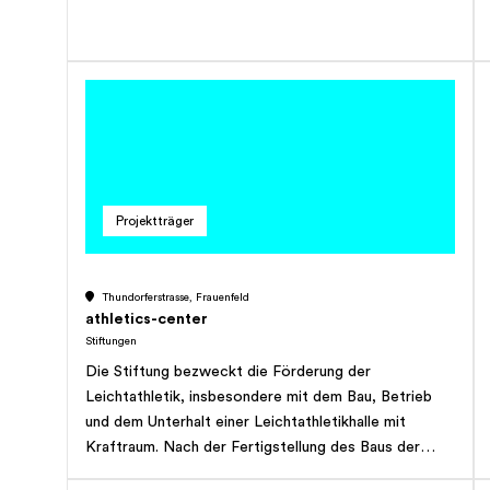
oder sich an sozialen Einrichtungen und
Beratungsstellen beteiligen. Die Stiftung kann die
dazu notwendige Infrastruktur bereitstellen. Sie kann
zur Ausübung ihres Stiftungszweckes Grundeigentum
erwerben, belasten, veräussern und verwalten resp.
sich an Grundeigentum beteiligen. Die Stiftung hat
gemeinnützigen Charakter und verfolgt keinerlei
Erwerbszweck. Sie ist primär in der Region
Ostschweiz tätig.
Projektträger
Thundorferstrasse, Frauenfeld
athletics-center
Stiftungen
Die Stiftung bezweckt die Förderung der
Leichtathletik, insbesondere mit dem Bau, Betrieb
und dem Unterhalt einer Leichtathletikhalle mit
Kraftraum. Nach der Fertigstellung des Baus der
Leichtathletikhalle bezweckt die Stiftung vorrangig