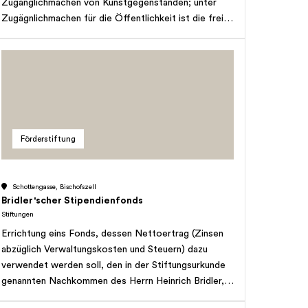
Zugänglichmachen von Kunstgegenständen; unter
Zugägnlichmachen für die Öffentlichkeit ist die freie
oder entgeltliche Besichtigung der
Kunstsammlungen, insbesondere der Sammlung an
der Brühlstrasse 5a in Arbon, zu versehen. Weiter
bezweckt die Stiftung die Förderung von Kunst und
Kultur. Lässt es das Stiftungsvermögen zu, wird die
Sammlung mit Kunst und Kulturgegenständen
erweitert. Die Stiftung kann die
Förderstiftung
Sammlungsgegenstände öffentlichen Ausstellungen
als Leihgaben zur Verfügung stellen. Lässt es das
Stiftungsvermögen sowie der Stiftungszweck zu,
Schottengasse, Bischofszell
kann die Stiftung zwecks Erweiterung der Sammlung
Bridler'scher Stipendienfonds
auch weitere Standorte betreiben. Sie kann die
Stiftungen
Kunsthallen kaufen oder mieten. Die Stiftung kann
Errichtung eins Fonds, dessen Nettoertrag (Zinsen
unter Berücksichtigung des Stiftungszweckes
abzüglich Verwaltungskosten und Steuern) dazu
Förderbeiträge für Kunst und Kultur ausgeben. Die
verwendet werden soll, den in der Stiftungsurkunde
Stiftung hat gemeinnützigen Charakter, verfolgt
genannten Nachkommen des Herrn Heinrich Bridler,
keinerlei Erwerbszweck und ist vorrangig in der
Vater des Stifters, und, falls keine Nachkommen
Ostschweiz tätig.