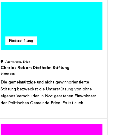
mehr vorhanden sind, gut beleumdeten Bischofszeller
Bürgern und Bürgerinnen katholischer Konfession die
Absolvierung eines Studiums zu ermöglichen.
Förderstiftung
Aachstrasse, Erlen
Charles Robert Diethelm Stiftung
Stiftungen
Die gemeinnützige und nicht gewinnorientierte
Stiftung bezwecktt die Unterstützung von ohne
eigenes Verschulden in Not geratenen Einwohnern
der Politischen Gemeinde Erlen. Es ist auch
vorgesehen, strebsamen jungen Leuten Stipendien zu
gewähren, für Studium oder Berufslehre.