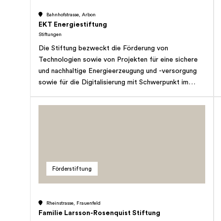
ausdrücklich das Recht vor, den Zweck der Stiftung
anderen finanziellen Mittel zur Verfügung stehen. (c)
abzuändern.
Bahnhofstrasse, Arbon
die Förderung der Völkerverständigung zwischen der
EKT Energiestiftung
Schweiz und seinen Nachbarstaaten im
Stiftungen
Bodenseeraum durch eigene Projekte sowie die
Die Stiftung bezweckt die Förderung von
Unterstützung von gemeinnützigen Initiativen und
Technologien sowie von Projekten für eine sichere
Organisationen, die diesen Zweck fördern. Die
und nachhaltige Energieerzeugung und -versorgung
Stiftung hat gemeinnützigen Charakter. Sie verfolgt
sowie für die Digitalisierung mit Schwerpunkt im
keinerlei Erwerbszweck und vollbringt ihre
Kanton Thurgau. Gefördert werden insbesondere
Leistungen im Interesse der Öffentlichkeit. Die
Projekte mit langfristigem Investitionshorizont,
Stiftungsarbeit hat grundsätzlich ihren Schwerpunkt
welche durch die Stiftung, von der Stiftung
in der Ostschweiz.
unterstützte Einrichtungen und/oder
Projektgesellschaften alleine oder zusammen mit
Dritten finanziert werden. Die Stiftung kann darüber
hinaus Projekte und Massnahmen im Bereich des
Förderstiftung
Umweltschutzes, sowie Aus- und Weiterbildung
fördern. Zur Erfüllung des Stiftungszwecks kann die
Stiftung Gesellschaften oder Anteile davon gründen,
Rheinstrasse, Frauenfeld
erwerben, veräussern und auflösen. Sie kann
Familie Larsson-Rosenquist Stiftung
Grundstücke erwerben und veräussern. Die Stiftung