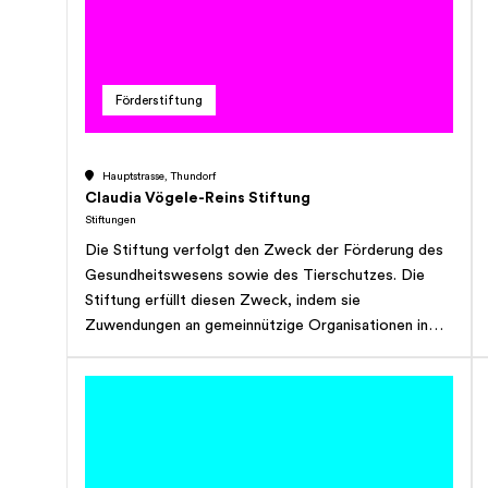
unterstützten, Seminare und Kurse innerhalb des
Stiftungszweckes durchführen, Zahnärzte
unterstützen, Arbeits- und Informationsmaterial im
Bereich des Stiftungszweckes herausgeben, einen
Förderstiftung
Forschungspreis ausschreiben. Sie kann ihre Tätigkeit
auf andere Bereiche ausdehnen, soweit diese mit
dem vorgenannten Zweck in Übereinstimmung
Hauptstrasse, Thundorf
stehen. Die Stiftung hat den Charakter einer
Claudia Vögele-Reins Stiftung
Unternehmensstiftung und verfolgt keinen
Stiftungen
Erwerbszweck.
Die Stiftung verfolgt den Zweck der Förderung des
Gesundheitswesens sowie des Tierschutzes. Die
Stiftung erfüllt diesen Zweck, indem sie
Zuwendungen an gemeinnützige Organisationen in
der Schweiz und im Ausland erbringt, welche
ihrerseits den Stiftungszweck erfüllen oder aber
durch eigene Aktivitäten, die den Zweck der Stiftung
fördern. Zur Erreichung ihres gemeinnützigen
Zwecks kann die Stiftung ausserdem: Projekte
durchführen und unterstützen sowie an Personen und