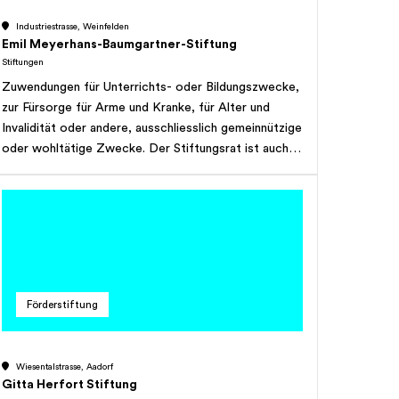
Industriestrasse, Weinfelden
Emil Meyerhans-Baumgartner-Stiftung
Stiftungen
Zuwendungen für Unterrichts- oder Bildungszwecke,
zur Fürsorge für Arme und Kranke, für Alter und
Invalidität oder andere, ausschliesslich gemeinnützige
oder wohltätige Zwecke. Der Stiftungsrat ist auch
ermächtigt, Zuwendungen zugunsten von
bestehenden oder künftigen
Personalfürsorgestiftungen - die der Firma
Meyerhans + Cie AG nahe stehen - auszurichten,
insbesondere an die Personalstiftung Meyerhans +
Cie AG, Weinfelden.
Förderstiftung
Wiesentalstrasse, Aadorf
Gitta Herfort Stiftung