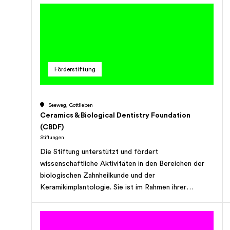
deren kostengünstige Vermietung an
Leichtathletikvereine aus der Region Frauenfeld und
Winterthur zur Nutzung für die Nachwuchsförderung
und die Ausbildung von zukünftigen
Spitzenathletinnen und -athleten in der Leichtathletik,
insbesondere aber an den LC Frauenfeld und die
Förderstiftung
Leichtathletik-Vereinigung Winterthur, die bei den
Belegungszeiten Priorität geniessen sollen. Zur
Förderung des Sports und der Bewegung bezweckt
Seeweg, Gottlieben
die Stiftung nachrangig auch die Vermietung der Halle
Ceramics & Biological Dentistry Foundation
an Leichtathletikvereine anderer Regionen oder
(CBDF)
Vereine anderer Sportarten sowie an Schulen, sofern
Stiftungen
die Sportaktivitäten der Letztgenannten mit den
Die Stiftung unterstützt und fördert
baulichen Eigenschaften der Halle vereinbar sind. Die
wissenschaftliche Aktivitäten in den Bereichen der
Stiftung hat gemeinnützigen Charakter und verfolgt
biologischen Zahnheilkunde und der
keinerlei Erwerbszweck.
Keramikimplantologie. Sie ist im Rahmen ihrer
Zwecksetzung in In- und Ausland tätig. Die Stiftung
kann insbesondere, wissenschaftliche Arbeiten und
Studien innerhalb des Stiftungszweckes