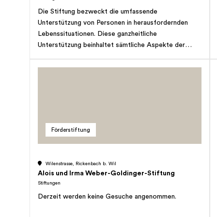
Die Stiftung bezweckt die umfassende
Unterstützung von Personen in herausfordernden
Lebenssituationen. Diese ganzheitliche
Unterstützung beinhaltet sämtliche Aspekte der
Lebens- und Alltagsgestaltung wie Arbeit, Bildung,
Wohnen, Finanzen, praktische Lebenshilfe, Freizeit
sowie weitere zielgerichtete Massnahmen, welche
der beruflichen, sozialen und gesellschaftlichen
Integration dienen. Die Stiftung kann zudem
alleinerziehende Personen mittels Betreuungs- und
weiteren zweckmässigen Angeboten dahingehend
Förderstiftung
unterstützen, eine bestmögliche soziale Integration
in unsere Gesellschaft zu erreichen. Die Stiftung kann
weiter Betreuungs-, Unterstützungs- und
Wilenstrasse, Rickenbach b. Wil
Schulungsangebote für Familien anbieten,
Alois und Irma Weber-Goldinger-Stiftung
unterstützen resp. fördern mit dem Ziel, die Familie
Stiftungen
als kleinste institutionalisierte Einheit unserer
Derzeit werden keine Gesuche angenommen.
Gesellschaft zu stärken. Die Stiftung kann zu diesem
Zweck eigene Projekte und Massnahmen realisieren