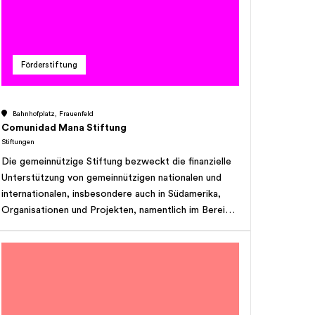
Förderstiftung
Bahnhofplatz, Frauenfeld
Comunidad Mana Stiftung
Stiftungen
Die gemeinnützige Stiftung bezweckt die finanzielle
Unterstützung von gemeinnützigen nationalen und
internationalen, insbesondere auch in Südamerika,
Organisationen und Projekten, namentlich im Bereich
- der persönlichen, intellektuellen, sozialen,
spirituellen und wirtschaftlichen Entwicklung von
sozial und wirtschaftlich benachteiligten oder
behinderten Kindern und Erwachsenen sowie deren
Familien, - der Förderung nationaler und globaler
ethischer und kultureller Werte, - der