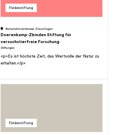
Familienförderung inklusive Schutz von Kindern,
Förderstiftung
Müttern und Vätern, - der Kultur und Kunst sowie des
interkulturellen Austauschs, - der Bildung und
Erziehung, der Wissenschaft und Forschung, - der
Romanshornerstrasse, Kreuzlingen
Medizin und Gesundheit. Die Stiftung kann alle
Doerenkamp-Zbinden Stiftung für
Tätigkeiten entfalten, die in die Bereiche des
versuchstierfreie Forschung
Stiftungszwecks fallen oder mit ihnen in einem
Stiftungen
sachlichen Zusammenhang stehen. Die Stiftung ist
<p>Es ist höchste Zeit, das Wertvolle der Natur zu
grundsätzlich fördernd tätig. Zur Erfüllung ihres
erhalten.</p>
Zwecks kann sie insbesondere mit geeigneten
Institutionen und Organisationen kooperieren, solche
unterstützen oder selber errichten. Die Stiftung
erfüllt ihren Zweck auf dem Gebiet der ganzen
Schweiz und im Ausland. Die Stiftung verfolgt weder
Erwerbs- noch Selbsthilfezwecke.
Förderstiftung