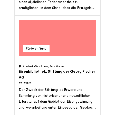
einen alljährlichen Ferienaufenthalt zu
und Unterstützungsgelder sollten, wenn immer
ermöglichen, in dem Sinne, dass die Erträgnisse
möglich an die Direktbetroffenen gehen und
des Stiftungsgutes hierfür verwendet werden.
nicht an gemeinnützige Organisationen mit
Verwaltungsaufwand. Keinesfalls sollen
Beiträge an Tierorganisationen oder
Organisationen wie z. B. Greenpeace oder an
verwaltungsintensive gemeinnützige
Organisationen fliessen. Die Stiftung hat keinen
Förderstiftung
Erwerbszweck und erstrebt keinen Gewinn.
[Vollständige Wiedergabe des ansonsten
unveränderten Zwecks]
Amsler-Laffon-Strasse, Schaffhausen
Eisenbibliothek, Stiftung der Georg Fischer
AG
Stiftungen
Der Zweck der Stiftung ist Erwerb und
Sammlung von historischer und neuzeitlicher
Literatur auf dem Gebiet der Eisengewinnung
und -verarbeitung unter Einbezug der Geologie,
der Mineralogie, des Bergbaus, der Chemie,