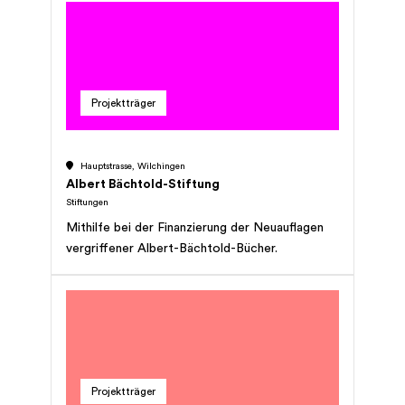
verbessern und Präventionsarbeit zu leisten.
Das Ziel der Laureus Stiftung Schweiz ist es,
mit Hilfe des Sports Kindern und Jugendlichen
ein selbstbestimmtes und kontinuierlich
positives Leben zu ermöglichen.
Projektträger
Hauptstrasse, Wilchingen
Albert Bächtold-Stiftung
Stiftungen
Mithilfe bei der Finanzierung der Neuauflagen
vergriffener Albert-Bächtold-Bücher.
Projektträger