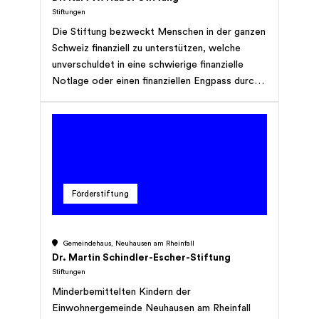
Stiftungen
Die Stiftung bezweckt Menschen in der ganzen
Schweiz finanziell zu unterstützen, welche
unverschuldet in eine schwierige finanzielle
Notlage oder einen finanziellen Engpass durch
Alter, Krankheit, Invalidität, Behinderung, Sucht,
Naturereignisse geraten sind. Anstelle einer
direkten finanziellen Unterstützung kann
alternativ erwogen werden, eine geeignete
Wohnung, welche sich im Eigentum der Stiftung
befindet, zur Verfügung zu stellen. Auch kann
Förderstiftung
die Stiftung die Ausbildung von Kindern und
Jugendlichen unterstützen, welche sonst diese
Möglichkeit nicht hätten. Insbesondere ist es
Gemeindehaus, Neuhausen am Rheinfall
dem Stifter ein Anliegen, Bergbauern in
Dr. Martin Schindler-Escher-Stiftung
schwierigen finanziellen Verhältnissen mit
Stiftungen
Beiträgen zu unterstützen, damit diese eine
Minderbemittelten Kindern der
nachhaltige Bewirtschaftung ihrer Bauernhöfe
Einwohnergemeinde Neuhausen am Rheinfall
resp. Alpweiden vornehmen können. Spenden