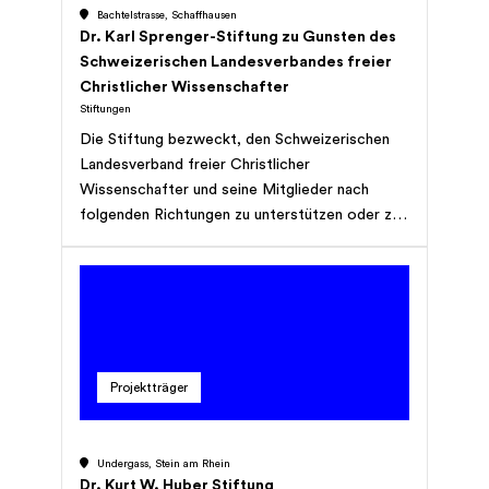
Bachtelstrasse, Schaffhausen
Dr. Karl Sprenger-Stiftung zu Gunsten des
Schweizerischen Landesverbandes freier
Christlicher Wissenschafter
Stiftungen
Die Stiftung bezweckt, den Schweizerischen
Landesverband freier Christlicher
Wissenschafter und seine Mitglieder nach
folgenden Richtungen zu unterstützen oder zu
bedenken: Förderung des Zusammenschlusses
aller freien christlichen Wissenschafter im
schweizerischen Landesverband;
Beitragsleistung an die Herausgabe eines
Verbandsblattes; Unterstützung bedürftiger
Verbandsmitglieder; Dankesleistungen an
Projektträger
Mitglieder und Freunde, die sich besonders
verdient gemacht haben.
Undergass, Stein am Rhein
Dr. Kurt W. Huber Stiftung