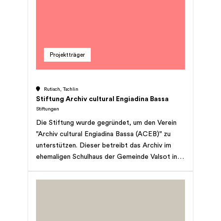
Projektträger
Rutisch, Tschlin
Stiftung Archiv cultural Engiadina Bassa
Stiftungen
Die Stiftung wurde gegründet, um den Verein
"Archiv cultural Engiadina Bassa (ACEB)" zu
unterstützen. Dieser betreibt das Archiv im
ehemaligen Schulhaus der Gemeinde Valsot in
S-chadatsch/Strada mit dem Ziel, das kulturelle
Erbe des Unterengadins zu erhalten. Dazu
werden insbesondere Schrift- und
Bilddokumente zur Kulturgeschichte dess
Unterengadins gesammelt, archiviert und