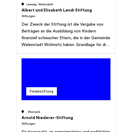
Leeweg, Walenstadt
Albert und Elisabeth Lendi Stiftung
Stiftungen
Der Zweck der Stiftung ist die Vergabe von
Beiträgen an die Ausbildung von Kindern
finanziell schwacher Eltern, die in der Gemeinde
Walenstadt Wohnsitz haben. Grundlage für die
finanzielle Situation dieser Eltern ist die
Steuerveranla-gung. Die Stiftung hat keinen
Erwerbszweck und erstrebt keinen Gewinn.
Förderstiftung
, Rheineck
Arnold Niederer-Stiftung
Stiftungen
Sie bezweckt, an gemeinnützige und wohltätige