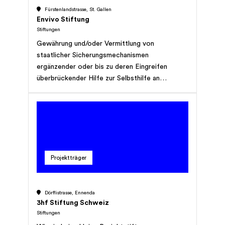
Fürstenlandstrasse, St. Gallen
Envivo Stiftung
Stiftungen
Gewährung und/oder Vermittlung von
staatlicher Sicherungsmechanismen
ergänzender oder bis zu deren Eingreifen
überbrückender Hilfe zur Selbsthilfe an
Einzelpersonen oder Gruppen von Menschen in
biografischen Ausnahmesituationen und
Umbrüchen. Die geografische Ausdehnung der
Stiftungstätigkeit ist dabei auf die Ostschweiz
beschränkt.
Projektträger
Dörflistrasse, Ennenda
3hf Stiftung Schweiz
Stiftungen