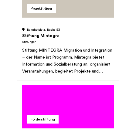
interessierten Personen erschlossen .
Projektträger
Bahnhofplatz, Buchs SG
Stiftung Mintegra
Stiftungen
Stiftung MINTEGRA Migration und Integration
– der Name ist Programm. Mintegra bietet
Information und Sozialberatung an, organisiert
Veranstaltungen, begleitet Projekte und
koordiniert Angebote. Bei individuellen Anliegen
ist der Sozialdienst für Fremdsprachige Ihre
Anlauf- und Beratungsstelle. Wenn es um
integrationsfördernde Angebote und
gesellschaftliche Themen geht, steht Ihnen die
Fachstelle Integration zur Verfügung. Haben Sie
Förderstiftung
Fragen oder benötigen Sie Unterstützung?
Vereinbaren Sie einen Termin, Sie sind herzlich
willkommen!