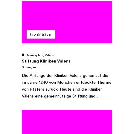
einer geistigen oder psychischen
Beeinträchtigung, sowie mit Organisationen zur
sozialen Sicherung und Integration von
Menschen mit Behinderung
zusammenzuarbeiten.
Projektträger
Taminaplatz, Valens
Stiftung Kliniken Valens
Stiftungen
Die Anfänge der Kliniken Valens gehen auf die
im Jahre 1240 von Mönchen entdeckte Therme
von Pfäfers zurück. Heute sind die Kliniken
Valens eine gemeinnützige Stiftung und
spezialisiert auf die Behandlung von
Patientinnen und Patienten mit
Funktionsbeeinträchtigungen am
Bewegungsapparat und Nervensystem, Herz-
und Gefässerkrankungen sowie psychischen