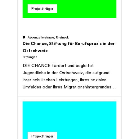
Projektträger
Appenzellerstrasse, Rheineck
Die Chance, Stiftung für Berufspraxis in der
Ostschweiz
Stiftungen
DIE CHANCE fördert und begleitet
Jugendliche in der Ostschweiz, die aufgrund
ihrer schulischen Leistungen, ihres sozialen
Umfeldes oder ihres Migrationshintergrundes
trotz positiver Grundhaltung keinen
entsprechenden Ausbildungs- und damit später
nur schwer einen Arbeitsplatz finden. Sie
unterstützt auch Jugendliche, die eine laufende
Ausbildung abbrechen möchten oder deren
Lehrverhältnis aufgelöst wurde.
Projektträger