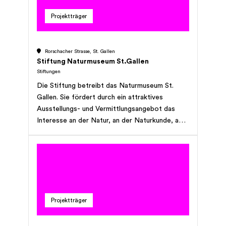
und psychosomatischen Erkrankungen. Wir
Projektträger
bieten an unseren Standorten stationäre
Rehabilitation, akutnahe Frührehabilitation und
ambulante Rehabilitationsleistungen in einem
Rorschacher Strasse, St. Gallen
auf den Patienten individuell abgestimmten
Stiftung Naturmuseum St.Gallen
Behandlungs- und Betreuungssetting an. Zur
Stiftungen
Stiftung Kliniken Valens gehören die
Die Stiftung betreibt das Naturmuseum St.
Rehazentren Valens und Walenstadtberg, die
Gallen. Sie fördert durch ein attraktives
Rheinburg-Klinik Walzenhausen, die Klinik Gais,
Ausstellungs- und Vermittlungsangebot das
die Clinic Bad Ragaz und die ambulanten
Interesse an der Natur, an der Naturkunde, am
Standorte in Chur und St.Gallen.
Naturschutz und der Naturwissenschaft.
Projektträger