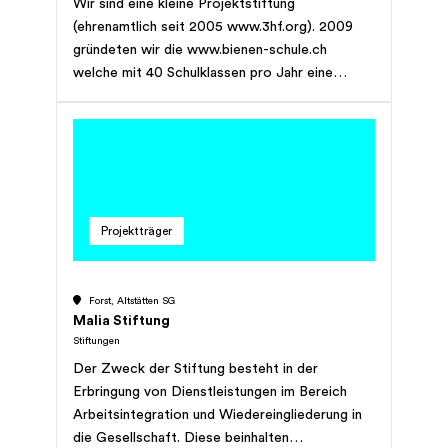
Wir sind eine kleine Projektstiftung
(ehrenamtlich seit 2005 www.3hf.org). 2009
gründeten wir die www.bienen-schule.ch
welche mit 40 Schulklassen pro Jahr eine
Erfolgsgeschichte schreibt. Aktuell arbeiten
wir an einem Insektenschutz-Schulprojekt im
Tessin: www.paradisoleventina Nach
Jahrzehnten in der Katastrophen- und
Entwicklungshilfe reduzieren wir die
Stiftungsaktivitäten auf Naturschulen. Hier
Projektträger
suchen wir Menschen und/oder Firmen welche
uns helfen dieses sinnvolle und nachhaltige
Projekt zu realisieren... Sie finden alles
Forst, Altstätten SG
Wesentliche auf der Website.
Malia Stiftung
Stiftungen
Der Zweck der Stiftung besteht in der
Erbringung von Dienstleistungen im Bereich
Arbeitsintegration und Wiedereingliederung in
die Gesellschaft. Diese beinhalten