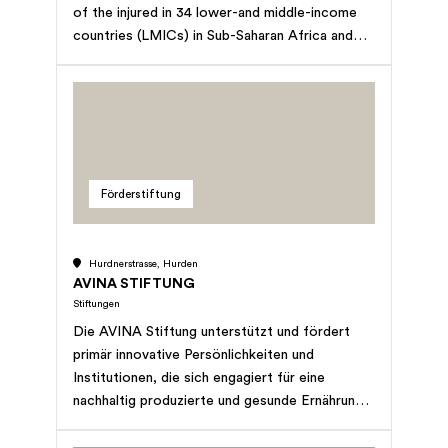
of the injured in 34 lower-and middle-income
countries (LMICs) in Sub-Saharan Africa and
Asia. Our mission is to reduce human suffering,
disability, and poverty by implementing
programs that enhance local fracture-care
capacity for sustainable impact.
Förderstiftung
Hurdnerstrasse, Hurden
AVINA STIFTUNG
Stiftungen
Die AVINA Stiftung unterstützt und fördert
primär innovative Persönlichkeiten und
Institutionen, die sich engagiert für eine
nachhaltig produzierte und gesunde Ernährung
einsetzen. Alle Informationen finden Sie auf
www.avinastiftung.ch Ausgeschlossene