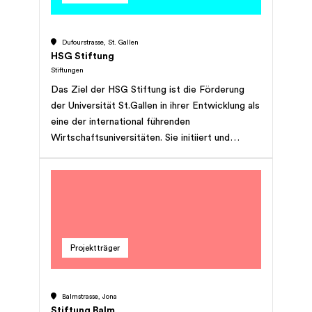
Dufourstrasse, St. Gallen
HSG Stiftung
Stiftungen
Das Ziel der HSG Stiftung ist die Förderung
der Universität St.Gallen in ihrer Entwicklung als
eine der international führenden
Wirtschaftsuniversitäten. Sie initiiert und
bündelt Förderaktivitäten, um strategisch
wichtige Projekte für die HSG zu realisieren
und trägt damit zur Sicherung der Exzellenz von
Forschung und Lehre bei.
Projektträger
Balmstrasse, Jona
Stiftung Balm