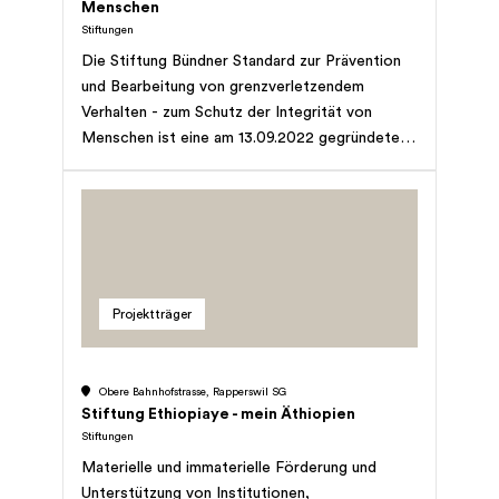
Menschen
Stiftungen
Die Stiftung Bündner Standard zur Prävention
und Bearbeitung von grenzverletzendem
Verhalten - zum Schutz der Integrität von
Menschen ist eine am 13.09.2022 gegründete
Schweizer Stiftung mit Domizil in 7205 Zizers.
Die gemeinnützige Stiftung bezweckt die
Sensibilisierung und Förderung des Umgangs bei
grenzverletzendem Verhalten jeglicher Art
gegenüber Menschen. Sie fördert die
Vermittlung und den Aufbau von
Projektträger
praxisorientiertem Fachwissen zum Thema
Grenzverletzungen und setzt sich mittels
Informationsarbeit, Vernetzung und praktischer
Obere Bahnhofstrasse, Rapperswil SG
Instrumente dafür ein. Die Stiftung ist Inhaberin
Stiftung Ethiopiaye - mein Äthiopien
des geistigen Eigentums am «Bündner
Stiftungen
Standard». In dieser Funktion betreibt und
Materielle und immaterielle Förderung und
fördert sie Weiterentwickelung und
Unterstützung von Institutionen,
Verbreitung des Instruments «Bündner