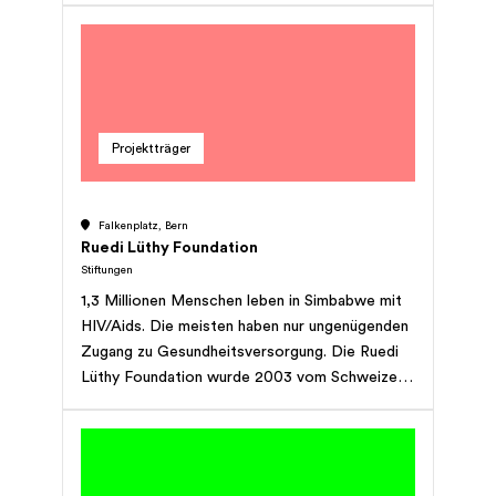
UNO-Kinderrechtskonvention in Schutz und
Würde aufwachsen.
Projektträger
Falkenplatz, Bern
Ruedi Lüthy Foundation
Stiftungen
1,3 Millionen Menschen leben in Simbabwe mit
HIV/Aids. Die meisten haben nur ungenügenden
Zugang zu Gesundheitsversorgung. Die Ruedi
Lüthy Foundation wurde 2003 vom Schweizer
Aids-Pionier Prof. Ruedi Lüthy gegründet. Sie
betreibt in Simbabwes Hauptstadt Harare die
Newlands Clinic, in der HIV-infizierte Menschen
aus ärmsten Verhältnissen medizinisch