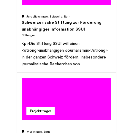
Jurablickstrasse, Spiegel b. Bern
Schweizerische Stiftung zur Förderung
unabhängiger Information SSUI
Stiftungen
<p>Die Stiftung SSUI will einen
<strong>unabhängigen Journalismus</strong>
in der ganzen Schweiz fördern, insbesondere
journalistische Recherchen von
gesellschaftlicher und politischer Relevanz. Die
Online-Zeitung Infosperber ergänzt andere
Medien mit relevanten Informationen und
Analysen. «Infosperber sieht, was andere
übersehen.»</p> <p>Die Stiftung ist auf
Spenden der interessierten Leserschaft
Projektträger
angewiesen. Spenden an die gemeinnützige
Stiftung SSUI können bei den Steuern in Abzug
gebracht werden. 90 Prozent der Spenden
Muristrasse, Bern
kommen der redaktionellen Arbeit zugute, weil