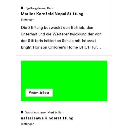
Egelbergstrasse, Bern
Marlies Kornfeld Nepal Stiftung
Stiftungen
Die Stiftung bezweckt den Betrieb, den
Unterhalt und die Weiterentwicklung der von
der Stifterin initiierten Schule mit Internat
Bright Horizon Children's Home BHCH für
sozial benachteiligte Kinder und Jugendliche in
Nepal. Dies beinhaltet die Betreuung, die
Erziehung und die Bildung der Kinder und
Jugendlichen bis zum Ende des Studiums, einer
Berufslehre oder einer sonstigen Ausbildung.
Die Stiftung kann ferner die Gründung von
Projektträger
neuen und die Förderung von bereits
bestehenden Institutionen mit einer ähnlichen
Zielsetzung wie jene des Bright Horizon
Waldriedstrasse, Muri b. Bern
Children's Home BHCH unterstützen. Die
nafasi sawa Kinderstiftung
geographischen Prioritäten sind dabei die
Stiftungen
Randgebiete des Himalaya, wie Manang,