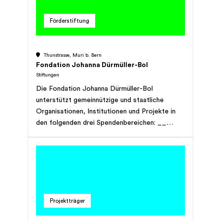
Bestrebungen zur Vermittlung der vielfältigen
Inhalte.
Förderstiftung
Thunstrasse, Muri b. Bern
Fondation Johanna Dürmüller-Bol
Stiftungen
Die Fondation Johanna Dürmüller-Bol
unterstützt gemeinnützige und staatliche
Organisationen, Institutionen und Projekte in
den folgenden drei Spendenbereichen: __
Kultur und Musik __ Medizin und Pflege __
Wissenschaft und Forschung Wir
kommunizieren NICHT über diese Plattform.
Projektträger