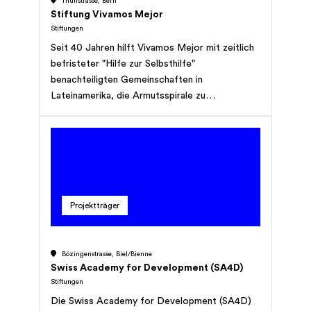
Thunstrasse, Bern
Stiftung Vivamos Mejor
Stiftungen
Seit 40 Jahren hilft Vivamos Mejor mit zeitlich
befristeter "Hilfe zur Selbsthilfe"
benachteiligten Gemeinschaften in
Lateinamerika, die Armutsspirale zu
durchbrechen. Vivamos Mejor macht
Kleinkinder für die Einschulung fit, verhilft
jungen Menschen zum Eintritt ins Erwerbsleben
und unterstützt Kleinbauernfamilien im
nachhaltigen Umgang mit Wasser, Wald und
Boden.
Projektträger
Bözingenstrasse, Biel/Bienne
Swiss Academy for Development (SA4D)
Stiftungen
Die Swiss Academy for Development (SA4D)