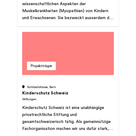
wissenschaftlichen Aspekten der
Muskelkrankheiten (Myopathien) von Kindern
und Erwachsenen. Sie bezweckt ausserdem die
Förderung der wissenschaftlichen Forschung
auf dem Gebiet der Muskelkrankheiten in der
Schweiz. </p>
Projektträger
Schlösslistrasse, Bern
Kinderschutz Schweiz
Stiftungen
Kinderschutz Schweiz ist eine unabhängige
privatrechtliche Stiftung und
gesamtschweizerisch tätig. Als gemeinnützige
Fachorganisation machen wir uns dafür stark,
dass alle Kinder in der Schweiz im Sinne der