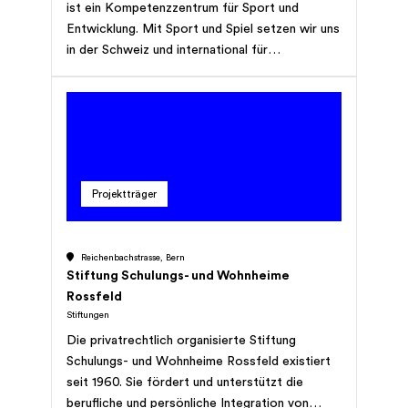
ist ein Kompetenzzentrum für Sport und
Entwicklung. Mit Sport und Spiel setzen wir uns
in der Schweiz und international für
benachteiligte Kinder und Jugendliche ein. Wir
fördern ihre Gesundheit, verbessern ihre
Bildungschancen und ebnen ihnen den Weg in
den Arbeitsmarkt. Die SA4D wurde 1991 als
gemeinnützige Stiftung gegründet und hat ihren
Sitz in Biel/Bienne.
Projektträger
Reichenbachstrasse, Bern
Stiftung Schulungs- und Wohnheime
Rossfeld
Stiftungen
Die privatrechtlich organisierte Stiftung
Schulungs- und Wohnheime Rossfeld existiert
seit 1960. Sie fördert und unterstützt die
berufliche und persönliche Integration von