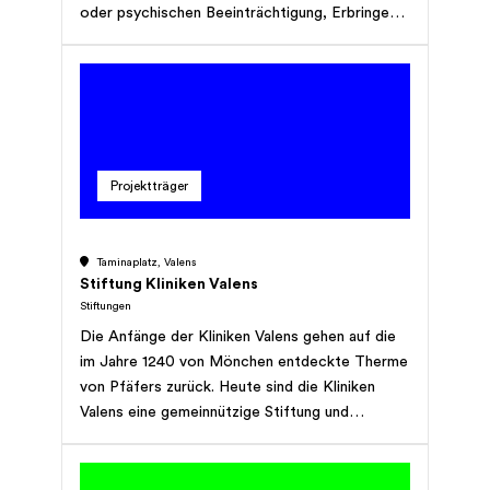
oder psychischen Beeinträchtigung, Erbringen
verfolgt keinen Erwerbszweck, strebt keinen
von ambulanten Leistungen für Menschen mit
Gewinn an und ist politisch und religiös neutral.
einer geistigen oder psychischen
Beeinträchtigung, sowie mit Organisationen zur
sozialen Sicherung und Integration von
Menschen mit Behinderung
zusammenzuarbeiten.
Projektträger
Taminaplatz, Valens
Stiftung Kliniken Valens
Stiftungen
Die Anfänge der Kliniken Valens gehen auf die
im Jahre 1240 von Mönchen entdeckte Therme
von Pfäfers zurück. Heute sind die Kliniken
Valens eine gemeinnützige Stiftung und
spezialisiert auf die Behandlung von
Patientinnen und Patienten mit
Funktionsbeeinträchtigungen am