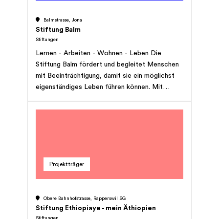
Balmstrasse, Jona
Stiftung Balm
Stiftungen
Lernen - Arbeiten - Wohnen - Leben Die
Stiftung Balm fördert und begleitet Menschen
mit Beeinträchtigung, damit sie ein möglichst
eigenständiges Leben führen können. Mit
Angeboten in unterschiedlichen Bereichen geht
die Stiftung Balm individuell auf die Bedürfnisse
der Menschen mit Beeinträchtigung ein.
Projektträger
Obere Bahnhofstrasse, Rapperswil SG
Stiftung Ethiopiaye - mein Äthiopien
Stiftungen