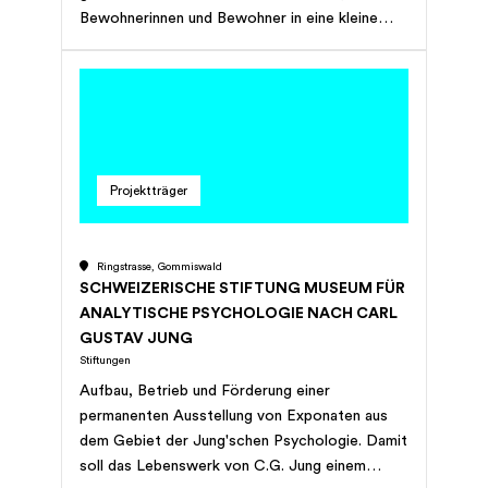
Bewohnerinnen und Bewohner in eine kleine
Gemeinschaft eingebettet sind, was für die
Pflegebedürftigen Geborgenheit in einem
familiären Umfeld bedeutet.</p> <p>Unsere auf
private Initiative geführte Stiftung wurde im
Verlauf von inzwischen 30 Jahren von einem
Kleinstheim mit nur sechs Pflegeplätzen zu
Projektträger
einem Betrieb mit 20 Betten ausgebaut und
zeitgemäss weiterentwickelt.</p>
Ringstrasse, Gommiswald
SCHWEIZERISCHE STIFTUNG MUSEUM FÜR
ANALYTISCHE PSYCHOLOGIE NACH CARL
GUSTAV JUNG
Stiftungen
Aufbau, Betrieb und Förderung einer
permanenten Ausstellung von Exponaten aus
dem Gebiet der Jung'schen Psychologie. Damit
soll das Lebenswerk von C.G. Jung einem