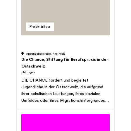
Zweck führt die Stiftung eine Fach- und
Geschäftsstelle für Freiwilligenarbeit.
Projektträger
Appenzellerstrasse, Rheineck
Die Chance, Stiftung für Berufspraxis in der
Ostschweiz
Stiftungen
DIE CHANCE fördert und begleitet
Jugendliche in der Ostschweiz, die aufgrund
ihrer schulischen Leistungen, ihres sozialen
Umfeldes oder ihres Migrationshintergrundes
trotz positiver Grundhaltung keinen
entsprechenden Ausbildungs- und damit später
nur schwer einen Arbeitsplatz finden. Sie
unterstützt auch Jugendliche, die eine laufende