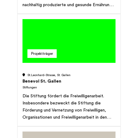
nachhaltig produzierte und gesunde Ernährung
einsetzen. Alle Informationen finden Sie auf
www.avinastiftung.ch Ausgeschlossene
Förderbereiche: Kunst/Kultur/Film / Soziale
Projekte / Entwicklungshilfe / Events und
Veranstaltungen / Bauliche Vorhaben / „Brick
and mortar“-Projekte / Einzelpersonen oder
Projektträger
Einzelschicksale / Tierschutzprojekte /
Beiträge an Naturreservate / Lobbyismus und
politische Initiativen / Projekte mit
St.Leonhard-Strasse, St. Gallen
kommerziellem Charakter
Benevol St. Gallen
Stiftungen
Die Stiftung fördert die Freiwilligenarbeit.
Insbesondere bezweckt die Stiftung die
Förderung und Vernetzung von Freiwilligen,
Organisationen und Freiwilligenarbeit in den
Bereichen Gemeinwesen, Soziales, Sport,
Kirche, Kultur und Umweltschutz. Zu diesem