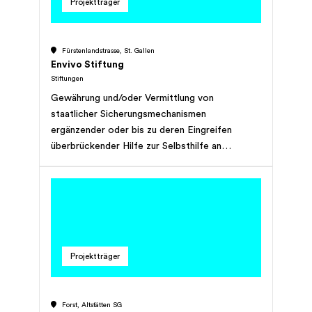
Projektträger
Fürstenlandstrasse, St. Gallen
Envivo Stiftung
Stiftungen
Gewährung und/oder Vermittlung von
staatlicher Sicherungsmechanismen
ergänzender oder bis zu deren Eingreifen
überbrückender Hilfe zur Selbsthilfe an
Einzelpersonen oder Gruppen von Menschen in
biografischen Ausnahmesituationen und
Umbrüchen. Die geografische Ausdehnung der
Stiftungstätigkeit ist dabei auf die Ostschweiz
beschränkt.
Projektträger
Forst, Altstätten SG