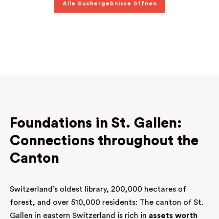
Alle Suchergebnisse öffnen
die Anliegen für Menschen mit
Beeinträchtigung und für Menschen mit
Unterstützungsbedarf in der Öffentlichkeit ein.
Die Stiftung kann zusätzlich Projekte zur
Förderung und Integration lancieren und
unterstützen und in ihren Aufgabenbereich
übernehmen. Die Stiftung ist gemeinnützig
sowie politisch und konfessionell neutral.
Foundations in St. Gallen:
Connections throughout the
Canton
Switzerland’s oldest library, 200,000 hectares of
forest, and over 510,000 residents: The canton of St.
Gallen in eastern Switzerland is rich in
assets worth