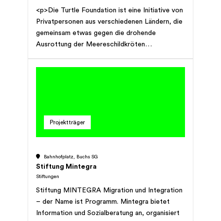
sind. Die Stiftung hat gemeinnützigen Charakter
<p>Die Turtle Foundation ist eine Initiative von
und verfolgt keinerlei Erwerbszweck.
Privatpersonen aus verschiedenen Ländern, die
Zweckänderungen durch die Stifterin sind
gemeinsam etwas gegen die drohende
möglich.
Ausrottung der Meereschildkröten
unternehmen möchten.</p>
Projektträger
Bahnhofplatz, Buchs SG
Stiftung Mintegra
Stiftungen
Stiftung MINTEGRA Migration und Integration
– der Name ist Programm. Mintegra bietet
Information und Sozialberatung an, organisiert