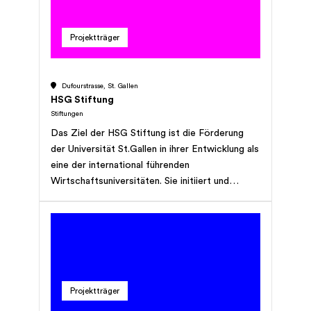
Ausbildung abbrechen möchten oder deren
Lehrverhältnis aufgelöst wurde.
Projektträger
Dufourstrasse, St. Gallen
HSG Stiftung
Stiftungen
Das Ziel der HSG Stiftung ist die Förderung
der Universität St.Gallen in ihrer Entwicklung als
eine der international führenden
Wirtschaftsuniversitäten. Sie initiiert und
bündelt Förderaktivitäten, um strategisch
wichtige Projekte für die HSG zu realisieren
und trägt damit zur Sicherung der Exzellenz von
Forschung und Lehre bei.
Projektträger