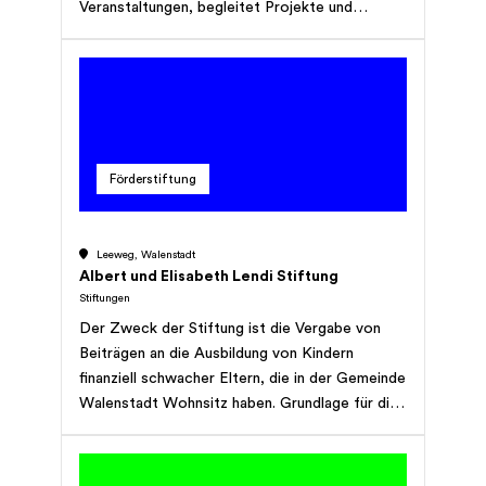
Veranstaltungen, begleitet Projekte und
koordiniert Angebote. Bei individuellen Anliegen
ist der Sozialdienst für Fremdsprachige Ihre
Anlauf- und Beratungsstelle. Wenn es um
integrationsfördernde Angebote und
gesellschaftliche Themen geht, steht Ihnen die
Fachstelle Integration zur Verfügung. Haben Sie
Förderstiftung
Fragen oder benötigen Sie Unterstützung?
Vereinbaren Sie einen Termin, Sie sind herzlich
willkommen!
Leeweg, Walenstadt
Albert und Elisabeth Lendi Stiftung
Stiftungen
Der Zweck der Stiftung ist die Vergabe von
Beiträgen an die Ausbildung von Kindern
finanziell schwacher Eltern, die in der Gemeinde
Walenstadt Wohnsitz haben. Grundlage für die
finanzielle Situation dieser Eltern ist die
Steuerveranla-gung. Die Stiftung hat keinen
Erwerbszweck und erstrebt keinen Gewinn.