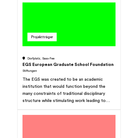
environnementale et de risques naturels, ainsi
que dans la mise en valeur des ressources
naturelles. </p>
Projektträger
Dorfplatz, Saas-Fee
EGS European Graduate School Foundation
Stiftungen
The EGS was created to be an academic
institution that would function beyond the
many constraints of traditional disciplinary
structure while stimulating work leading to
respected and well-recognized academic
degrees.