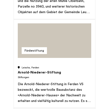
und die Nutzung der alten Mühle Oberbann,
Mäzenatentum). Die Qualitätsnormen, welche
Parzelle no 3940, und weiterer historischen
durch die Stiftung angewendet werden, sind
Objekten auf dem Gebiet der Gemeinde Leuk.
jene des IKAR (Internationale Kommission für
Gewinn und Kapital der Stiftung sind
Alpines Rettungswesen) sowie der KWRO
ausschliesslich dem vorstehend genannten
(Kantonale Walliser Rettungsorganisationen).
Zweck gewidmet.
Die Stiftung verfolgt keine kommerziellen
Zwecke und erstrebt keinen Gewinn.
Förderstiftung
Leischa, Ferden
Arnold-Niederer-Stiftung
Stiftungen
Die Arnold-Niederer-Stiftung in Ferden VS
bezweckt, die wertvolle Bausubstanz des
«Arnold-Niederer-Hauses» der Nachwelt zu
erhalten und vielfältig kulturell zu nutzen. Es soll
dadurch nicht zuletzt die Erinnerung an