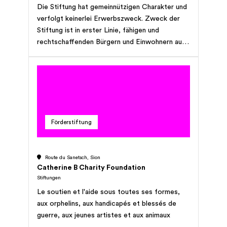
Die Stiftung hat gemeinnützigen Charakter und
verfolgt keinerlei Erwerbszweck. Zweck der
Stiftung ist in erster Linie, fähigen und
rechtschaffenden Bürgern und Einwohnern auf
Gebiet der ehemaligen Gemeinde Niederwald
weiblichen und männlichen Geschlechts durch
Beiträge die Absolvierung eines Studiums oder
einer Berufslehre zu ermöglichen. Wenn es die
finanziellen Mittel der Stiftung erlauben, kann
das Kuratorium den Kreis der Destinatäre für
Förderstiftung
folgende Berufsgruppen auf das ganze Gebiet
des Bezirks Goms erweitern: a) Für eine
Grundausbildung in der Gastronomie; b) Für
Route du Sanetsch, Sion
eine Grundausbildung in der Produktion von
Catherine B Charity Foundation
regionalen landwirtschaftlichen Produkten. Das
Stiftungen
Kuratorium ist ermächtigt, falls die Finanzen es
Le soutien et l'aide sous toutes ses formes,
erlauben, für kulturelle Zwecke im Bezirk Goms
aux orphelins, aux handicapés et blessés de
einmalige Unterstützungsbeiträge bis zu Fr.
guerre, aux jeunes artistes et aux animaux
10'000.00 pro Anlass zu leisten. Eine höhere