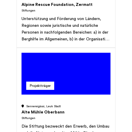
Alpine Rescue Foundation, Zermatt
Stiftungen
Unterstützung und Förderung von Ländern,
Regionen sowie juristische und natürliche
Personen in nachfolgenden Bereichen: a) in der
Berghilfe im Allgemeinen, b) in der Organisation
der Bergung und des Transports im Falle von
Naturkatastrophen, c) in der Bergrettung auf
dem Luft- und Landweg. Die Hilfe erfolgt durch
die Errichtung von Infrastrukturanlagen sowie in
der Anwerbung von in- und ausländischen
Spezialisten zur Ausbildung von Piloten,
Projektträger
Flughelfern, Bergrettern, Ärzten sowie
weiteren Personen und Institutionen. Den
Begünstigten kann Material und Ausrüstung zur
Sennereigässi, Leuk Stadt
Verfügung gestellt werden. Im Falle von
Alte Mühle Oberbann
fehlenden finanziellen Mitteln eines
Stiftungen
Begünstigten wird die Finanzierung durch Suche
Die Stiftung bezweckt den Erwerb, den Umbau
von Geldern ermöglicht (Sponsoren oder