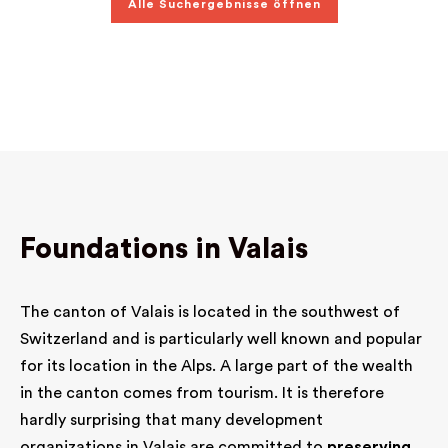
Alle Suchergebnisse öffnen
support que ce soit ainsi qu'à ceux de leurs
diffusions; aider certaines communautés
religieuses telles que l'Abbaye de St-Maurice,
l'Abbaye d'Einsiedeln, en Suisse, le Carmel
d'Amiens, les Dominicaines de Saint-Maximim,
la Sainte-Baume, en France; aider certaines
personnes individuelles
Foundations in Valais
The canton of Valais is located in the southwest of
Switzerland and is particularly well known and popular
for its location in the Alps. A large part of the wealth
in the canton comes from tourism. It is therefore
hardly surprising that many development
organizations in Valais are committed to
preserving