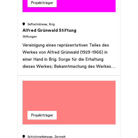
Projektträger
Saflischstrasse, Brig
Alfred Grünwald Stiftung
Stiftungen
Vereinigung eines repräsentativen Teiles des
Werkes von Alfred Grünwald (1929-1966) in
einer Hand in Brig. Sorge für die Erhaltung
dieses Werkes; Bekanntmachung des Werkes
bei Kunstfreunden und besonders der
einheimischen Bevölkerung; einen Alfred
Grünwald-Preis auszusetzen.
Projektträger
Schluhmattstrasse, Zermatt