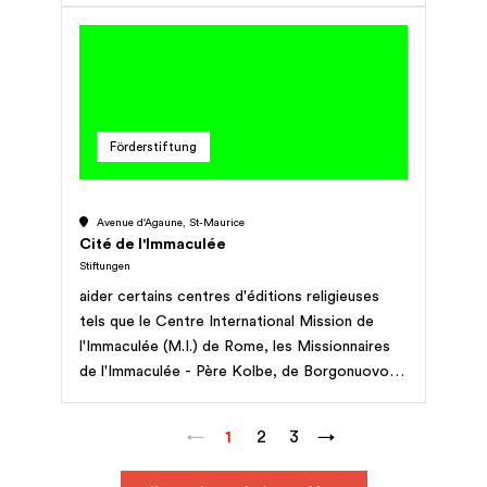
Zuwendung muss der Aufsichtsbehörde zur
Genehmigung unterbreitet werden. Über die
Anwendung dieser Bestimmung hat das
Kuratorium ein Reglement auszuarbeiten und
der Aufsichtsbehörde zur Genehmigung zu
unterbreiten.
Förderstiftung
Avenue d'Agaune, St-Maurice
Cité de l'Immaculée
Stiftungen
aider certains centres d'éditions religieuses
tels que le Centre International Mission de
l'Immaculée (M.I.) de Rome, les Missionnaires
de l'Immaculée - Père Kolbe, de Borgonuovo
P.M. (Bologne - Italie), les Franciscains
Conventuels de Niepokalanow en Pologne, en
←
1
2
3
→
contribuant aux frais de formation du
personnel, à ceux des publications sur quelque