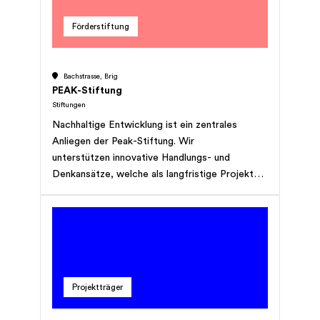
Förderstiftung
Bachstrasse, Brig
PEAK-Stiftung
Stiftungen
Nachhaltige Entwicklung ist ein zentrales
Anliegen der Peak-Stiftung. Wir
unterstützen innovative Handlungs- und
Denkansätze, welche als langfristige Projekte
geplant, umgesetzt und evaluiert werden –
insbesondere mit dem Schwerpunkt Alter und
60plus.
Projektträger