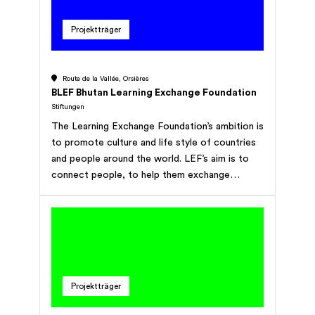
effectuer toute opération se rapportant
Projektträger
directement ou indirectement à son but (cf.
acte de fondation pour but complet)
Route de la Vallée, Orsières
BLEF Bhutan Learning Exchange Foundation
Stiftungen
The Learning Exchange Foundation’s ambition is
to promote culture and life style of countries
and people around the world. LEF’s aim is to
connect people, to help them exchange
knowledge and experience and facilitate mutual
learning.
Projektträger