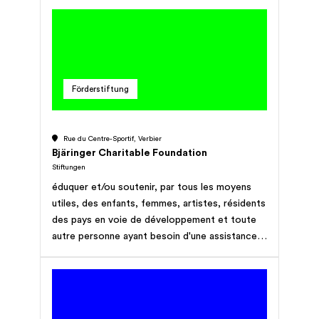
Professor Arnold Niederer (1914-1998) wach
gehalten werden. In seinem Gedenken werden
Projekte von Kulturschaffenden,
Sozialwissenschafterinnen/ern und
Studierenden, nicht nur im Bereich der
Förderstiftung
Volkskunde, gefördert und unterstützt.
Rue du Centre-Sportif, Verbier
Bjäringer Charitable Foundation
Stiftungen
éduquer et/ou soutenir, par tous les moyens
utiles, des enfants, femmes, artistes, résidents
des pays en voie de développement et toute
autre personne ayant besoin d'une assistance
éducative ou toute autre organisation à but
non lucratif qui promeut la paix, les arts ou
l'éducation; la fondation peut contribuer à
toute entreprise de recherche ou fondation
dans ce domaine et de manière générale