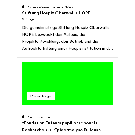
Rischinenstrasse, Blatten b. Naters
Stiftung Hospiz Oberwallis HOPE
Stiftungen
Die gemeinnützige Stiftung Hospiz Oberwallis
HOPE bezweckt den Aufbau, die
Projektentwicklung, den Betrieb und die
Aufrechterhaltung einer Hospizinstitution in der
Region Oberwallis, als «Sozialmedizinische
Institution im Langzeitpflegebereich mit
spezialisiertem Palliative-Care-Auftrag»
gemäss dem Konzept «Versorgungsstrukturen
für spezialisierte Palliativ Care in der Schweiz»
von palliative.ch und seinen nationalen Partnern.
Projektträger
Den unheilbar kranken und sterbenden
Personen, die älter als 18 Jahre sind, soll in
dieser Institution eine würdige Gestaltung des
Rue du Scex, Sion
letzten Lebensabschnittes durch eine liebevolle
"Fondation Enfants papillons" pour la
und individuelle Begleitung und Betreuung
Recherche sur l'Epidermolyse Bulleuse
ermöglicht werden, welche auch die