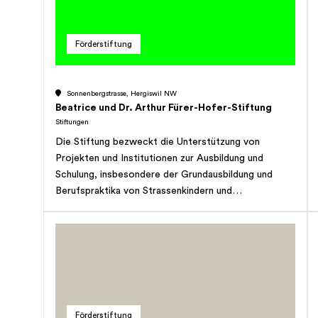
erneuerbarer Energien; den Schutz bedrohter
Tierarten und allgemein die Förderung des Wohls der
Tiere; die Förderung der Jugend durch Aus- und
Förderstiftung
Weiterbildung. Die Stiftung kann in der Schweiz und
im Ausland tätig werden. Die Unterstützung kann
auch ideell oder auf eine andere Art erfolgen. Die
Sonnenbergstrasse, Hergiswil NW
Stiftung kann auch andere Aktivitäten entfalten,
Beatrice und Dr. Arthur Fürer-Hofer-Stiftung
welche die Erreichung des Stiftungszwecks zum Ziel
Stiftungen
haben. Die Stiftung hat gemeinnützigen Charakter.
Die Stiftung bezweckt die Unterstützung von
Projekten und Institutionen zur Ausbildung und
Schulung, insbesondere der Grundausbildung und
Berufspraktika von Strassenkindern und
Waisenkindern in Südamerika und Asien. In diesem
Zusammenhang bestehen insbesondere
nachgenannte bevorzugte Institutionen: Jugendhilfe
Lateinamerika, Vereinigung Don Bosco Werk;
Stiftung Vivamos Mejor; Apia; Verein
TIBETFREUNDE; Stiftung Unsere Kleinen Brüder und
Schwestern „Nuestros Pequeños Hermanos". Die
Förderstiftung