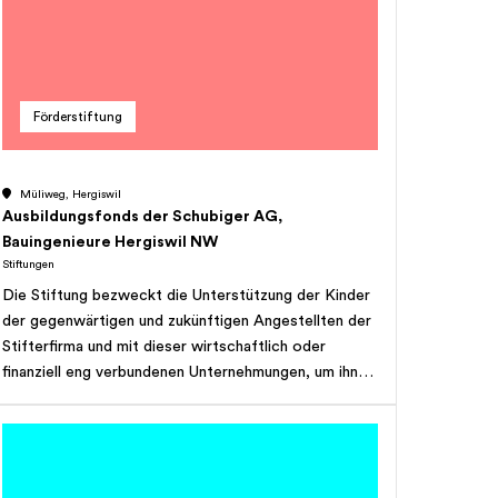
Ennetbürgen den gesetzlichen Wohnsitz haben, sich
aber in auswärtigen Heimen oder ähnlichen
Institutionen aufhalten. Die Stiftung kann von der
Politischen Gemeinde Ennetbürgen im Rahmen einer
Förderstiftung
Leistungsvereinbarung weitere Aufgaben im
Zusammenhang mit der Altersbetreuung übernehmen.
Die Stiftung hat gemeinnützigen Charakter und
Müliweg, Hergiswil
verfolgt keinerlei Erwerbszweck. Die Stiftung darf
Ausbildungsfonds der Schubiger AG,
dem vorerwähnten Zweck nicht entfremdet werden.
Bauingenieure Hergiswil NW
Stiftungen
Die Stiftung bezweckt die Unterstützung der Kinder
der gegenwärtigen und zukünftigen Angestellten der
Stifterfirma und mit dieser wirtschaftlich oder
finanziell eng verbundenen Unternehmungen, um ihnen
eine angemessene, ihren Fähigkeiten entsprechende,
berufliche Ausbildung zu ermöglichen.