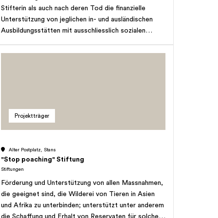
Stifterin als auch nach deren Tod die finanzielle
Unterstützung von jeglichen in- und ausländischen
Ausbildungsstätten mit ausschliesslich sozialen
und/oder gemeinnützigen Zwecken. Ferner bezweckt
die Stiftung die finanzielle Unterstützung von
Menschen im In- und Ausland, die mit Armut,
Krankheit oder einer Behinderung konfrontiert sind
sowie von Institutionen im In- und Ausland, die sich
auf irgendeine Art und Weise für die vorgenannten
Personen oder Ausbildungsstätten einsetzen oder
Projektträger
sich um ihre Bedürfnisse kümmern. Die Stiftung ist
ausschliesslich gemeinnützig tätig, verfolgt keinerlei
unternehmerische Zwecke und strebt keinen Gewinn
Alter Postplatz, Stans
an.
"Stop poaching" Stiftung
Stiftungen
Förderung und Unterstützung von allen Massnahmen,
die geeignet sind, die Wilderei von Tieren in Asien
und Afrika zu unterbinden; unterstützt unter anderem
die Schaffung und Erhalt von Reservaten für solche