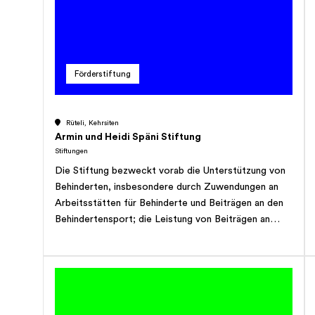
Liegenschaften unterhalten und Veranstaltungen
organisieren.
Förderstiftung
Rüteli, Kehrsiten
Armin und Heidi Späni Stiftung
Stiftungen
Die Stiftung bezweckt vorab die Unterstützung von
Behinderten, insbesondere durch Zuwendungen an
Arbeitsstätten für Behinderte und Beiträgen an den
Behindertensport; die Leistung von Beiträgen an
Operationen und medizinische Hilfsmittel, vorab für
Menschen in armen Ländern; den Schutz der
bedrohten Natur durch nachhaltig wirkende
Massnahmen, wie z.B. Wiederaufforstungen, Erwerb
von Schutzzonen oder Entwicklung und Förderung