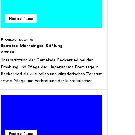
Förderstiftung
Oeliweg, Beckenried
Beatrice-Mernsinger-Stiftung
Stiftungen
Unterstützung der Gemeinde Beckenried bei der
Erhaltung und Pflege der Liegenschaft Eremitage in
Beckenried als kulturelles und künstlerisches Zentrum
sowie Pflege und Verbreitung der künstlerischen
Werke von Isabelle Kaiser und Wilhelm Mernsinger,
vornehmlich im Zusammenhang mit der Liegenschaft
Eremitage.
Förderstiftung