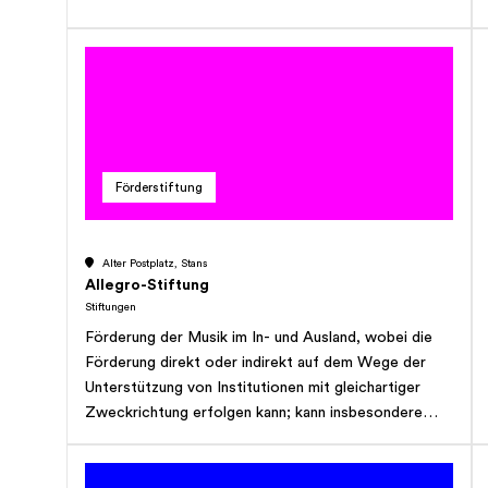
Förderstiftung
Alter Postplatz, Stans
Allegro-Stiftung
Stiftungen
Förderung der Musik im In- und Ausland, wobei die
Förderung direkt oder indirekt auf dem Wege der
Unterstützung von Institutionen mit gleichartiger
Zweckrichtung erfolgen kann; kann insbesondere
Musikerinnen oder Musiker bei Aus- und
Weiterbildung unterstützen, Werkbeiträge leisten,
Instrumente anschaffen, zweckgerichtete