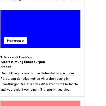
Tiere und Massnahmen, die der Erhaltung von
gefährdeten Tierbeständen dienen,
miteingeschlossen die Übernahme von Kosten, die im
Zusammenhang mit der Verfolgung von Wilderern
entstehen; kann Massnahmen unterstützen, die dem
Schutz von Regenwäldern, seltenen Pflanzen und
Bäumen dienen.
Projektträger
Bodenhostatt, Ennetbürgen
Altersstiftung Ennetbürgen
Stiftungen
Die Stiftung bezweckt die Unterstützung und die
Förderung der allgemeinen Altersbetreuung in
Ennetbürgen. Sie führt das Alterszentrum Oeltrotte
und koordiniert von einem Stützpunkt aus die
Angebote für die Senioren im gesellschaftlichen
Bereich und im Rahmen von Hilfestellungen.
Eingeschlossen sind auch Personen, die in