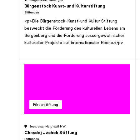
Bürgenstock, Obbürgen
Herausgabe oder Mitfinanzierung von
Bürgenstock Kunst- und Kulturstiftung
Druckerzeugnissen über Fauna und Flora in
Stiftungen
Nidwalden; Ehrenpreisverleihungen; Unterstützung
<p>Die Bürgenstock-Kunst-und Kultur Stiftung
von Bemühungen aller Art, die sich mit dem
bezweckt die Förderung des kulturellen Lebens am
Interessenkreis von Bildhauer Hans von Matt sel.
Bürgenberg und die Förderung aussergewöhnlicher
decken, durch Beiträge.
kultureller Projekte auf internationaler Ebene.</p>
Förderstiftung
Seestrasse, Hergiswil NW
Chasdej Jzchok Stiftung
Stiftungen