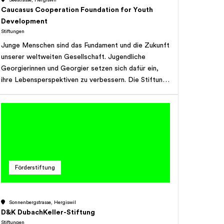
Seestrasse, Hergiswil
Caucasus Cooperation Foundation for Youth
Development
Stiftungen
Junge Menschen sind das Fundament und die Zukunft
unserer weltweiten Gesellschaft. Jugendliche
Georgierinnen und Georgier setzen sich dafür ein,
ihre Lebensperspektiven zu verbessern. Die Stiftung
unterstützt sie dabei mit Worten und Taten.
Förderstiftung
Sonnenbergstrasse, Hergiswil
D&K DubachKeller-Stiftung
Stiftungen