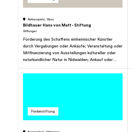
Stiftung kann im Rahmen der Zwecksetzung auch
eigene Projekte realisieren. Die Stiftung hat
gemeinnützigen Charakter und verfolgt keinerlei
Rathausplatz, Stans
Erwerbszweck.
Bildhauer Hans von Matt - Stiftung
Stiftungen
Förderung des Schaffens einheimischer Künstler
durch Vergabungen oder Ankäufe; Veranstaltung oder
Mitfinanzierung von Ausstellungen kultureller oder
naturkundlicher Natur in Nidwalden; Ankauf oder
Mitfinanzierung von Werken einheimischen
Kunstschaffens aus Gegenwart und Vergangenheit
sowie deren Zugänglichmachung der Oeffentlichkeit
in der Form von Deposita; Ausrichtung von
Werkbeiträgen; Herausgabe oder Mitfinanzierung von
Biografien und Werkverzeichnissen über einheimische
Künstler; Veranstaltung künstlerischer Wettbewerbe
Förderstiftung
in Nidwalden; Förderung der Geschichtsschreibung,
der Kunstgeschichtsschreibung, der Volkskunde und
des Schrifttums in Nidwalden durch Beiträge;