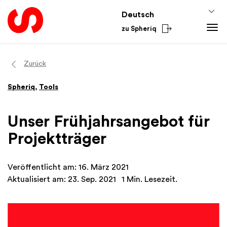
Deutsch
zu Spheriq
Tools
Zurück
Spheriq
Spheriq
,
Tools
Verzeichnis
Gesuchsmanagement
Unser Frühjahrsangebot für
Recherche
Projektträger
Spenden-Tools
Netzwerke
Veröffentlicht am: 16. März 2021
Spheriq AI
Aktualisiert am: 23. Sep. 2021
1 Min. Lesezeit.
Wissen
Fundraising-Tipps
Aus dem Sektor
Förderwissen
National