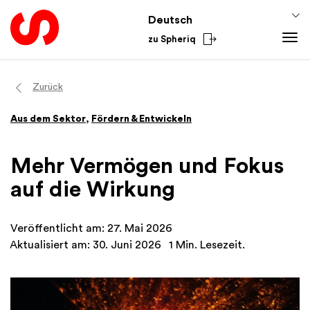
Deutsch
zu Spheriq
Tools
Zurück
Spheriq
Wissen
Aus dem Sektor
,
Fördern & Entwickeln
Verzeichnis
Fundraising-Tipps
Aus dem Sektor
Gesuchsmanagement
Förderwissen
National
Mehr Vermögen und Fokus
Recherche
Finanzen
International
auf die Wirkung
Spenden-Tools
Academy
Netzwerke
Veröffentlicht am: 27. Mai 2026
Spheriq AI
Aktualisiert am: 30. Juni 2026
1 Min. Lesezeit.