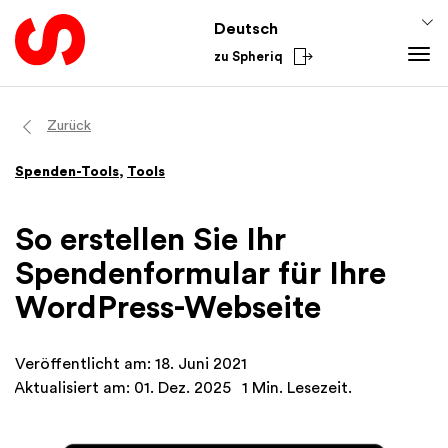
Deutsch
zu Spheriq
Tools
Zurück
Spheriq
Spenden-Tools
,
Tools
Verzeichnis
Gesuchsmanagement
So erstellen Sie Ihr
Recherche
Spendenformular für Ihre
Spenden-Tools
WordPress-Webseite
Netzwerke
Spheriq AI
Veröffentlicht am: 18. Juni 2021
Wissen
Aktualisiert am: 01. Dez. 2025
1 Min. Lesezeit.
Fundraising-Tipps
Aus dem Sektor
Förderwissen
National