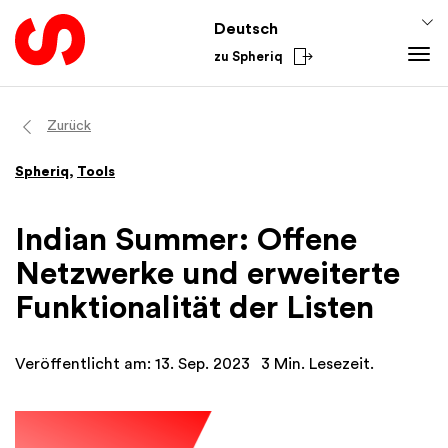
Deutsch
zu Spheriq
Tools
Zurück
Spheriq
Spheriq
,
Tools
Verzeichnis
Gesuchsmanagement
Indian Summer: Offene
Recherche
Netzwerke und erweiterte
Spenden-Tools
Funktionalität der Listen
Netzwerke
Spheriq AI
Veröffentlicht am: 13. Sep. 2023
3 Min. Lesezeit.
Wissen
Fundraising-Tipps
Aus dem Sektor
Förderwissen
National