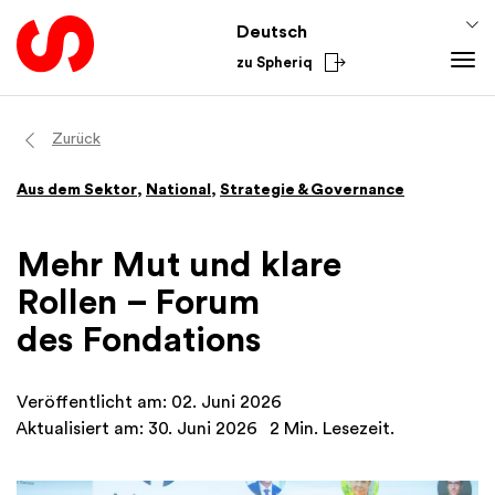
Deutsch
zu Spheriq
Tools
Zurück
Spheriq
Wissen
Aus dem Sektor
,
National
,
Strategie & Governance
Verzeichnis
Fundraising-Tipps
Aus dem Sektor
Gesuchsmanagement
Förderwissen
National
Mehr Mut und klare
Recherche
Finanzen
International
Rollen – Forum
Spenden-Tools
Academy
des Fondations
Netzwerke
Spheriq AI
Veröffentlicht am: 02. Juni 2026
Aktualisiert am: 30. Juni 2026
2 Min. Lesezeit.