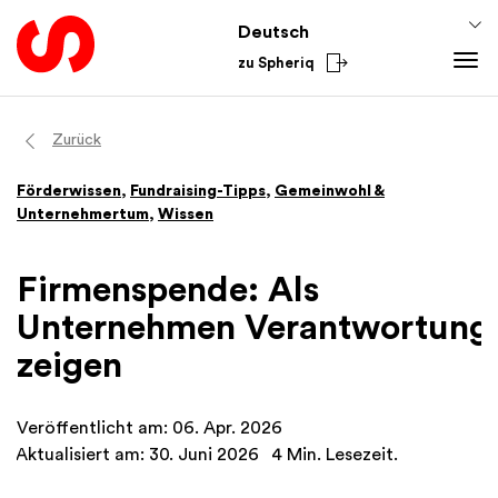
Deutsch
zu Spheriq
Tools
Zurück
Spheriq
Wissen
Förderwissen
,
Fundraising-Tipps
,
Gemeinwohl &
Verzeichnis
Fundraising-Tipps
Unternehmertum
,
Wissen
Gesuchsmanagement
Förderwissen
Recherche
Finanzen
Firmenspende: Als
Spenden-Tools
Academy
Unternehmen Verantwortung
Netzwerke
Aus dem Sektor
zeigen
Spheriq AI
National
International
Veröffentlicht am: 06. Apr. 2026
Aktualisiert am: 30. Juni 2026
4 Min. Lesezeit.