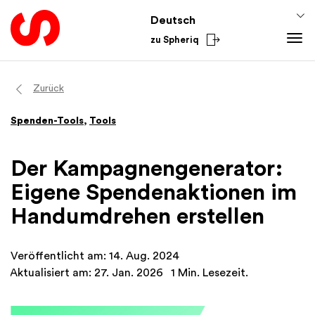
Deutsch
zu Spheriq
Tools
Zurück
Spheriq
Spenden-Tools
,
Tools
Verzeichnis
Gesuchsmanagement
Der Kampagnengenerator:
Recherche
Eigene Spendenaktionen im
Spenden-Tools
Handumdrehen erstellen
Netzwerke
Spheriq AI
Veröffentlicht am: 14. Aug. 2024
Wissen
Aktualisiert am: 27. Jan. 2026
1 Min. Lesezeit.
Fundraising-Tipps
Aus dem Sektor
Förderwissen
National