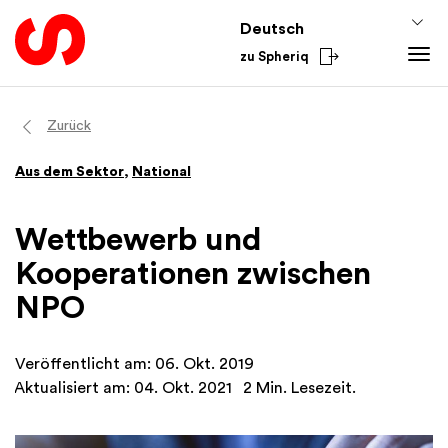
Deutsch
zu Spheriq
Tools
Zurück
Spheriq
Wissen
Aus dem Sektor
,
National
Verzeichnis
Fundraising-Tipps
Aus dem Sektor
Gesuchsmanagement
Förderwissen
National
Wettbewerb und
Recherche
Finanzen
International
Kooperationen zwischen
Spenden-Tools
Academy
NPO
Netzwerke
Spheriq AI
Veröffentlicht am: 06. Okt. 2019
Aktualisiert am: 04. Okt. 2021
2 Min. Lesezeit.