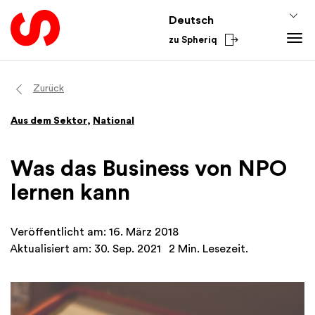
Deutsch
zu Spheriq
Tools
Zurück
Spheriq
Wissen
Aus dem Sektor
,
National
Verzeichnis
Fundraising-Tipps
Aus dem Sektor
Gesuchsmanagement
Förderwissen
National
Was das Business von NPO
Recherche
Finanzen
International
lernen kann
Spenden-Tools
Academy
Netzwerke
Veröffentlicht am: 16. März 2018
Spheriq AI
Aktualisiert am: 30. Sep. 2021
2 Min. Lesezeit.