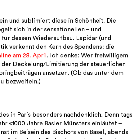
ein und sublimiert diese in Schönheit. Die
elt sich in der sensationellen – und
n für dessen Wiederaufbau. Lapidar (und
itik verkennt den Kern des Spendens: die
ine am 28. April
. Ich denke: Wer freiwilligem
i der Deckelung/Limitierung der steuerlichen
ringbeiträgen ansetzen. (Ob das unter dem
zu bezweifeln.)
des in Paris besonders nachdenklich. Denn tags
hr «1000 Jahre Basler Münster» einläutet –
st im Beisein des Bischofs von Basel, abends