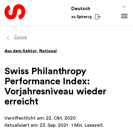
Deutsch
zu Spheriq
Tools
Zurück
Spheriq
Wissen
Aus dem Sektor
,
National
Verzeichnis
Fundraising-Tipps
Aus dem Sektor
Gesuchsmanagement
Förderwissen
National
Swiss Philanthropy
Recherche
Finanzen
International
Performance Index:
Spenden-Tools
Academy
Vorjahresniveau wieder
Netzwerke
erreicht
Spheriq AI
Veröffentlicht am: 22. Okt. 2020
Aktualisiert am: 23. Sep. 2021
1 Min. Lesezeit.