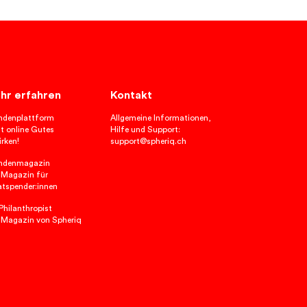
hr erfahren
Kontakt
ndenplattform
Allgemeine Informationen,
t online Gutes
Hilfe und Support:
rken!
support@spheriq.ch
ndenmagazin
 Magazin für
atspender:innen
hilanthropist
 Magazin von Spheriq