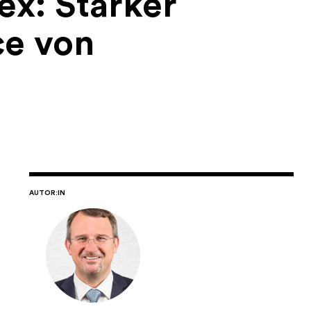
ex: Starker
ce von
AUTOR:IN