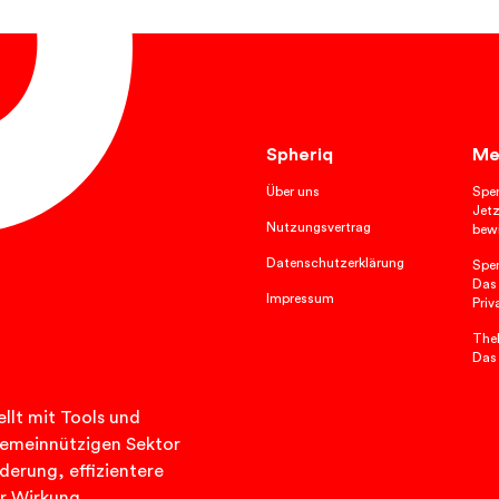
Spheriq
Me
Über uns
Spe
Jetz
Nutzungsvertrag
bewi
Datenschutzerklärung
Spe
Das
Impressum
Priv
TheP
Das
llt mit Tools und
n gemeinnützigen Sektor
rderung, effizientere
r Wirkung.