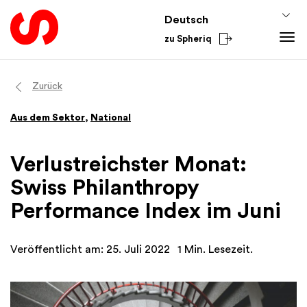
Deutsch
zu Spheriq
Tools
Zurück
Spheriq
Wissen
Aus dem Sektor
,
National
Verzeichnis
Fundraising-Tipps
Aus dem Sektor
Gesuchsmanagement
Förderwissen
National
Verlustreichster Monat:
Recherche
Finanzen
International
Swiss Philanthropy
Spenden-Tools
Academy
Performance Index im Juni
Netzwerke
Spheriq AI
Veröffentlicht am: 25. Juli 2022
1 Min. Lesezeit.