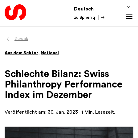
Deutsch
zu Spheriq
Tools
Zurück
Spheriq
Wissen
Aus dem Sektor
,
National
Verzeichnis
Fundraising-Tipps
Aus dem Sektor
Gesuchsmanagement
Förderwissen
National
Schlechte Bilanz: Swiss
Recherche
Finanzen
International
Philanthropy Performance
Spenden-Tools
Academy
Index im Dezember
Netzwerke
Spheriq AI
Veröffentlicht am: 30. Jan. 2023
1 Min. Lesezeit.