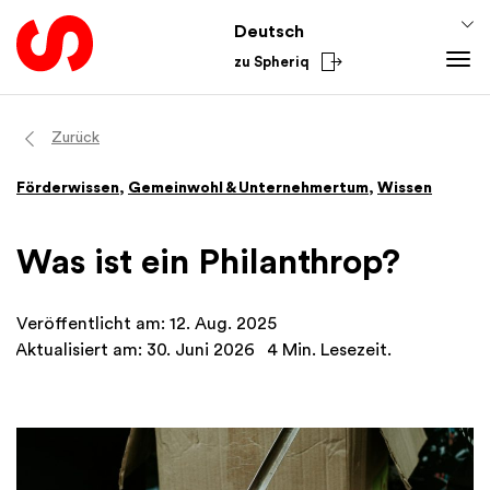
Deutsch
zu Spheriq
Tools
Zurück
Spheriq
Wissen
Förderwissen
,
Gemeinwohl & Unternehmertum
,
Wissen
Verzeichnis
Fundraising-Tipps
Gesuchsmanagement
Förderwissen
Was ist ein Philanthrop?
Recherche
Finanzen
Spenden-Tools
Academy
Veröffentlicht am: 12. Aug. 2025
Netzwerke
Aus dem Sektor
Aktualisiert am: 30. Juni 2026
4 Min. Lesezeit.
Spheriq AI
National
International