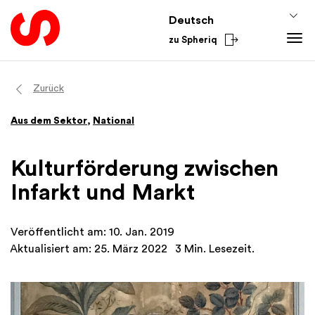
Deutsch
zu Spheriq
Tools
Zurück
Spheriq
Wissen
Aus dem Sektor
,
National
Verzeichnis
Fundraising-Tipps
Aus dem Sektor
Gesuchsmanagement
Förderwissen
National
Kulturförderung zwischen
Recherche
Finanzen
International
Infarkt und Markt
Spenden-Tools
Academy
Netzwerke
Veröffentlicht am: 10. Jan. 2019
Spheriq AI
Aktualisiert am: 25. März 2022
3 Min. Lesezeit.