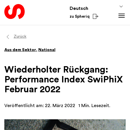
Deutsch
zu Spheriq
Tools
Zurück
Spheriq
Wissen
Aus dem Sektor
,
National
Verzeichnis
Fundraising-Tipps
Aus dem Sektor
Gesuchsmanagement
Förderwissen
National
Wiederholter Rückgang:
Recherche
Finanzen
International
Performance Index SwiPhiX
Spenden-Tools
Academy
Februar 2022
Netzwerke
Spheriq AI
Veröffentlicht am: 22. März 2022
1 Min. Lesezeit.